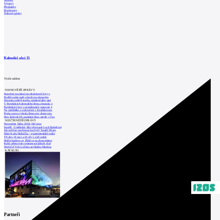
Soutěže
Výstavy
Přednášky
Rozhovory
Tiskové zprávy
Kalendář akcí
15
Vložit událost
NEJNOVĚJŠÍ ZPRÁVY
Stavební povolení pro družstevní byty v
Pražští radní opět vybrali pro dostavbu
Daramis zahájil stavbu rezidenčního proj
V Pardubicích demoliční firma zbourala o
Pardubický kraj o prázdninách upravuje š
Na prohlídku a rozloučení s Invalidovnou
Praha znovu vybrala firmu pro dozor stav
Den židovských památek dnes otevře v Čes
NEJČTENĚJŠÍ ZPRÁVY
November Talks 2018: M.Corea
Soutěž „Umělecké dílo věnované Lucii Bakešové
Jak nejlépe navrhnout kuchyň? Soutěž Blum
Dům Karla Hubáčka – experimentální rodin
Tři dny, tři noci a tři vily v záři světel
Hořící budova ve Zlíně se na dvou místec
Kolín připravuje centrum sociálních služ
World of Volvo očima architekta Martina
KATALOG
Partneři