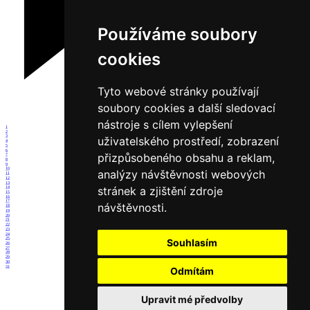
Používáme soubory
cookies
Tyto webové stránky používají
soubory cookies a další sledovací
nástroje s cílem vylepšení
1
2
3
uživatelského prostředí, zobrazení
4
5
6
přizpůsobeného obsahu a reklam,
7
8
9
10
analýzy návštěvnosti webových
11
12
13
stránek a zjištění zdroje
14
15
16
17
návštěvnosti.
18
19
20
21
22
23
24
25
Souhlasím
26
27
28
29
30
31
Odmítám
Upravit mé předvolby