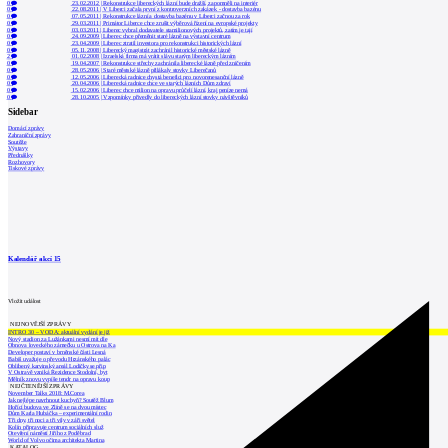
0
23.02.2012
|
Rekonstrukce libereckých lázní bude dražší, zapomněli na interiér
0
22.08.2011
|
V Liberci začala první z kontroverzních zakázek - dostavba bazénu
0
07.05.2011
|
Rekonstrukce lázní a dostavba bazénu v Liberci začnou za rok
0
29.03.2011
|
Primátor Liberce chce zrušit výběrová řízení na evropské projekty
0
03.03.2011
|
Liberec vybral dodavatele stamilionových projektů, zatím je tají
0
24.09.2009
|
Liberec chce přeměnit staré lázně na výstavní centrum
0
23.04.2009
|
Liberec ztratil investora pro rekonstrukci historických lázní
0
05.11.2008
|
Liberecký magistrát zachránil historické městské lázně
2
01.02.2008
|
Izraelská firma má vrátit slávu starým libereckým lázním
0
19.04.2007
|
Rekonstrukce střechy zachránila liberecké lázně před zničením
0
28.05.2006
|
Staré městské lázně přilákaly stovky Liberečanů
0
12.05.2006
|
Liberecká radnice chystá benefici pro novorenesanční lázně
0
20.04.2006
|
Liberecká radnice chce ve starých lázních Dům zdraví
0
15.02.2006
|
Liberec chce milion na opravu průčelí lázní, kraj peníze nemá
0
28.10.2005
|
Vzpomínky přivedly do libereckých lázní stovky návštěvníků
Sidebar
Domácí zprávy
Zahraniční zprávy
Soutěže
Výstavy
Přednášky
Rozhovory
Tiskové zprávy
Kalendář akcí
15
Vložit událost
NEJNOVĚJŠÍ ZPRÁVY
INTRO 30 – VODA: aktuální vydání je již
Nový stadion za Lužánkami nesmí mít dle
Obnova loveckého zámečku u Ostrova na Ka
Developer postaví v brněnské části Lesná
Babiš uvažuje o převodu Hrzánského palác
Oblíbený karvinský areál Lodičky se přip
V Ostravě vzniká Rezidence Stodolní, byt
Mělník znovu vypíše tendr na opravu koup
NEJČTENĚJŠÍ ZPRÁVY
November Talks 2018: M.Corea
Jak nejlépe navrhnout kuchyň? Soutěž Blum
Hořící budova ve Zlíně se na dvou místec
Dům Karla Hubáčka – experimentální rodin
Tři dny, tři noci a tři vily v záři světel
Kolín připravuje centrum sociálních služ
Otevření náměstí Jiřího z Poděbrad
World of Volvo očima architekta Martina
KATALOG