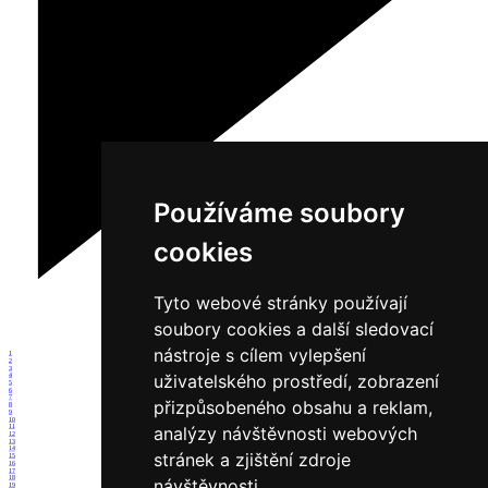
Používáme soubory
cookies
Tyto webové stránky používají
soubory cookies a další sledovací
nástroje s cílem vylepšení
1
2
3
uživatelského prostředí, zobrazení
4
5
6
7
přizpůsobeného obsahu a reklam,
8
9
10
11
analýzy návštěvnosti webových
12
13
14
stránek a zjištění zdroje
15
16
17
18
návštěvnosti.
19