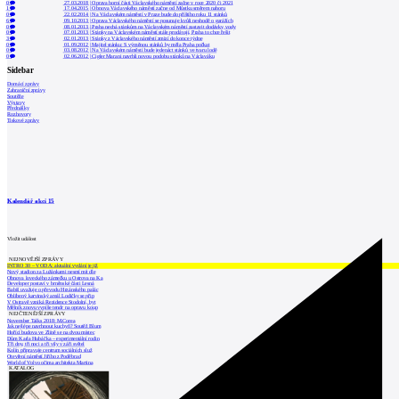
0
27.03.2018
|
Oprava horní části Václavského náměstí začne v roce 2020 či 2021
1
17.04.2015
|
Obnova Václavského náměstí začne od Můstku směrem nahoru
0
22.02.2014
|
Na Václavském náměstí v Praze bude do příštího roku 11 stánků
6
09.10.2013
|
Oprava Václavského náměstí se posunuje kvůli neshodě o garážích
0
08.01.2013
|
Praha nechá stánkům na Václavském náměstí zastavit dodávky vody
0
07.01.2013
|
Stánky na Václavském náměstí stále prodávají, Praha to chce řešit
3
02.01.2013
|
Stánky z Václavského náměstí zmizí do konce týdne
0
01.09.2012
|
Majitel stánku: S výměnou stánků by měla Praha počkat
0
03.08.2012
|
Na Václavském náměstí bude jedenáct stánků ve tvaru lodě
0
02.06.2012
|
Cigler Marani navrhli novou podobu stánků na Václaváku
Sidebar
Domácí zprávy
Zahraniční zprávy
Soutěže
Výstavy
Přednášky
Rozhovory
Tiskové zprávy
Kalendář akcí
15
Vložit událost
NEJNOVĚJŠÍ ZPRÁVY
INTRO 30 – VODA: aktuální vydání je již
Nový stadion za Lužánkami nesmí mít dle
Obnova loveckého zámečku u Ostrova na Ka
Developer postaví v brněnské části Lesná
Babiš uvažuje o převodu Hrzánského palác
Oblíbený karvinský areál Lodičky se přip
V Ostravě vzniká Rezidence Stodolní, byt
Mělník znovu vypíše tendr na opravu koup
NEJČTENĚJŠÍ ZPRÁVY
November Talks 2018: M.Corea
Jak nejlépe navrhnout kuchyň? Soutěž Blum
Hořící budova ve Zlíně se na dvou místec
Dům Karla Hubáčka – experimentální rodin
Tři dny, tři noci a tři vily v záři světel
Kolín připravuje centrum sociálních služ
Otevření náměstí Jiřího z Poděbrad
World of Volvo očima architekta Martina
KATALOG