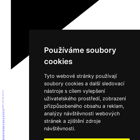
Používáme soubory
cookies
Tyto webové stránky používají
soubory cookies a další sledovací
nástroje s cílem vylepšení
1
2
3
uživatelského prostředí, zobrazení
4
5
6
7
přizpůsobeného obsahu a reklam,
8
9
10
analýzy návštěvnosti webových
11
12
13
14
stránek a zjištění zdroje
15
16
17
návštěvnosti.
18
19
20
21
22
23
24