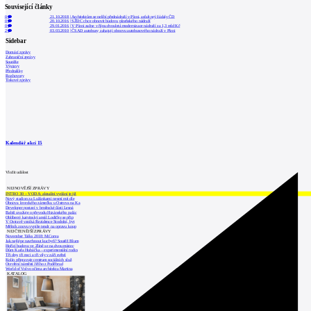
Související články
0
21.10.2018
|
Architektům se nelíbí přednádraží v Plzni, asfalt prý žádaly ČD
0
20.10.2016
|
SŽDC chce obnovit budovu plzeňského nádraží
0
29.01.2016
|
V Plzni začne v říjnu dvouletá modernizace nádraží za 1,3 mld Kč
2
03.03.2010
|
ČSAD autobusy zahajují obnovu autobusového nádraží v Plzni
Sidebar
Domácí zprávy
Zahraniční zprávy
Soutěže
Výstavy
Přednášky
Rozhovory
Tiskové zprávy
Kalendář akcí
15
Vložit událost
NEJNOVĚJŠÍ ZPRÁVY
INTRO 30 – VODA: aktuální vydání je již
Nový stadion za Lužánkami nesmí mít dle
Obnova loveckého zámečku u Ostrova na Ka
Developer postaví v brněnské části Lesná
Babiš uvažuje o převodu Hrzánského palác
Oblíbený karvinský areál Lodičky se přip
V Ostravě vzniká Rezidence Stodolní, byt
Mělník znovu vypíše tendr na opravu koup
NEJČTENĚJŠÍ ZPRÁVY
November Talks 2018: M.Corea
Jak nejlépe navrhnout kuchyň? Soutěž Blum
Hořící budova ve Zlíně se na dvou místec
Dům Karla Hubáčka – experimentální rodin
Tři dny, tři noci a tři vily v záři světel
Kolín připravuje centrum sociálních služ
Otevření náměstí Jiřího z Poděbrad
World of Volvo očima architekta Martina
KATALOG