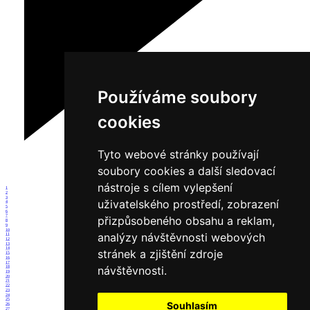
Používáme soubory
cookies
Tyto webové stránky používají
soubory cookies a další sledovací
nástroje s cílem vylepšení
1
2
3
uživatelského prostředí, zobrazení
4
5
6
7
přizpůsobeného obsahu a reklam,
8
9
10
analýzy návštěvnosti webových
11
12
13
14
stránek a zjištění zdroje
15
16
17
návštěvnosti.
18
19
20
21
22
23
24
25
Souhlasím
26
27