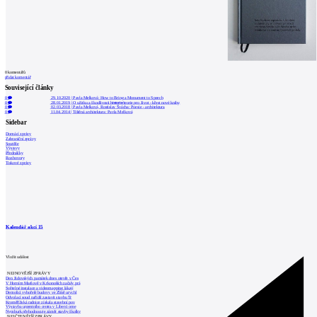
0
komentářů
přidat komentář
Související články
0
29.10.2020
|
Pavla Melková: How to Bring a Monument to Speech
0
28.01.2019
|
O užitku a škodlivosti h̶i̶s̶t̶o̶r̶i̶e̶/teorie pro život - křest nové knihy
0
02.03.2018
|
Pavla Melková, Rostislav Švácha: Poesie - architektura
0
11.04.2014
|
Tištěná architektura: Pavla Melková
Sidebar
Domácí zprávy
Zahraniční zprávy
Soutěže
Výstavy
Přednášky
Rozhovory
Tiskové zprávy
Kalendář akcí
15
Vložit událost
NEJNOVĚJŠÍ ZPRÁVY
Den židovských památek dnes otevře v Čes
V Horním Maršově v Krkonoších začaly prá
Světelné instalace a videomapping lákají
Demolici vyhořelé budovy ve Zlíně urychl
Odvolací soud nařídil zastavit stavbu Tr
Kroměřížská radnice získala stavební pov
Výstavba urgentního centra v Liberci ome
Nymburk přehodnocuje záměr stavby školky
NEJČTENĚJŠÍ ZPRÁVY