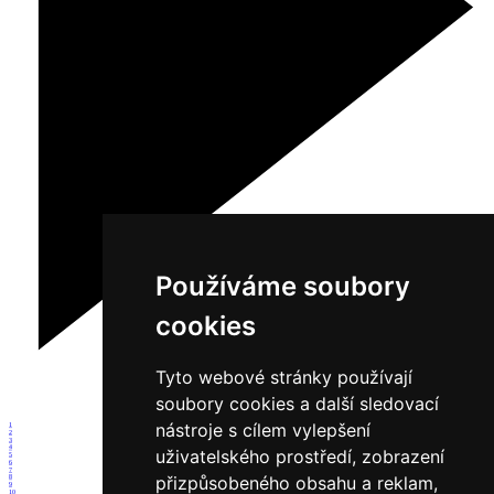
Používáme soubory
cookies
Tyto webové stránky používají
soubory cookies a další sledovací
nástroje s cílem vylepšení
1
2
3
4
uživatelského prostředí, zobrazení
5
6
7
přizpůsobeného obsahu a reklam,
8
9
10