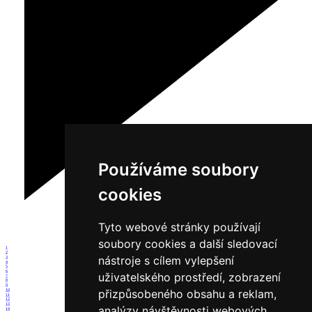
Používáme soubory
cookies
Tyto webové stránky používají
soubory cookies a další sledovací
1
2
nástroje s cílem vylepšení
3
4
5
6
uživatelského prostředí, zobrazení
7
8
9
přizpůsobeného obsahu a reklam,
10
11
12
13
analýzy návštěvnosti webových
14