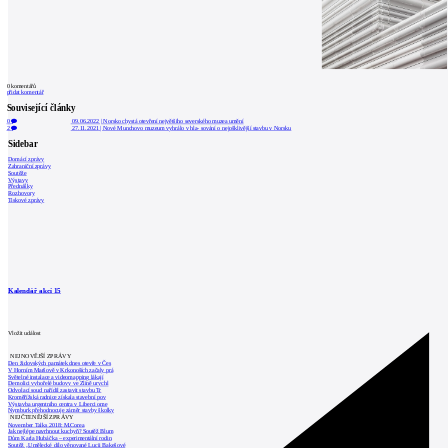
0
komentářů
přidat komentář
Související články
0
09.06.2022
|
Norsko chystá otevření největšího severského muzea umění
2
27.11.2021
|
Nové Munchovo muzeum vyhrálo v hla- sování o nejošklivější stavbu v Norsku
Sidebar
Domácí zprávy
Zahraniční zprávy
Soutěže
Výstavy
Přednášky
Rozhovory
Tiskové zprávy
Kalendář akcí
15
Vložit událost
NEJNOVĚJŠÍ ZPRÁVY
Den židovských památek dnes otevře v Čes
V Horním Maršově v Krkonoších začaly prá
Světelné instalace a videomapping lákají
Demolici vyhořelé budovy ve Zlíně urychl
Odvolací soud nařídil zastavit stavbu Tr
Kroměřížská radnice získala stavební pov
Výstavba urgentního centra v Liberci ome
Nymburk přehodnocuje záměr stavby školky
NEJČTENĚJŠÍ ZPRÁVY
November Talks 2018: M.Corea
Jak nejlépe navrhnout kuchyň? Soutěž Blum
Dům Karla Hubáčka – experimentální rodin
Soutěž „Umělecké dílo věnované Lucii Bakešové