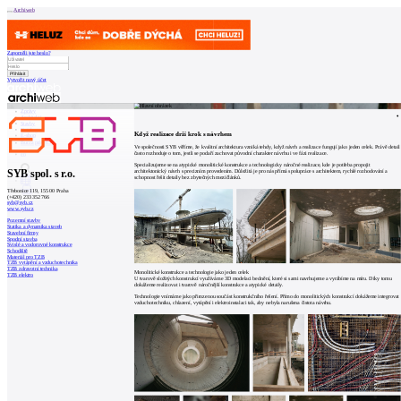
Archiweb
Zapoměli jste heslo?
Vytvořit nový účet
Zprávy
Architekti
Stavby
Katalog
Když realizace drží krok s návrhem
E-shop
Burza práce
157
Ve společnosti SYB věříme, že kvalitní architektura vzniká tehdy, když návrh a realizace fungují jako jeden celek. Právě detail
často rozhoduje o tom, jestli se podaří zachovat původní charakter návrhu i ve fázi realizace.
en
Specializujeme se na atypické monolitické konstrukce a technologicky náročné realizace, kde je potřeba propojit
SYB spol. s r.o.
architektonický návrh s precizním provedením. Důležitá je pro nás přímá spolupráce s architektem, rychlé rozhodování a
schopnost řešit detaily bez zbytečných mezičlánků.
Třebonice 119, 155 00 Praha
0
(+420) 233 352 766
syb@syb.cz
www.syb.cz
Pozemní stavby
Statika a dynamika staveb
Stavební firmy
Spodní stavba
Svislé a vodorovné konstrukce
Schodiště
Materiál pro TZB
TZB vytápění a vzduchotechnika
TZB zdravotní technika
Monolitické konstrukce a technologie jako jeden celek
TZB elektro
U tvarově složitých konstrukcí využíváme 3D modelaci bednění, které si sami navrhujeme a vyrábíme na míru. Díky tomu
dokážeme realizovat i tvarově náročnější konstrukce a atypické detaily.
Technologie vnímáme jako přirozenou součást konstrukčního řešení. Přímo do monolitických konstrukcí dokážeme integrovat
vzduchotechniku, chlazení, vytápění i elektroinstalaci tak, aby nebyla narušena čistota návrhu.