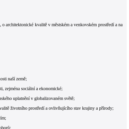
 o architektonické kvalitě v městském a venkovském prostředí a na
osti naší země;
sti, zejména sociální a ekonomické;
ského uplatnění v globalizovaném světě;
litě životního prostředí a ovlivňujícího stav krajiny a přírody;
cím;
 oborů;