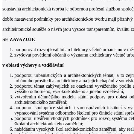
soustavná architektonická tvorba je odbornou profesní službou společ
dobře nastavené podmínky pro architektonickou tvorbu mají příznivý v
architektonické soutěže o návrh jsou vysoce transparentním, kvalitu 
SE ZAVAZUJE
podporovat rozvoj kvalitní architektury včetně urbanismu v m
zvyšovat povědomí občanů o významu architektury včetně urban
v oblasti výchovy a vzdělávání
podporou urbanistických a architektonických témat, a to ze
urbánního prostředí a architektury a na jejich chápání v souvi
podporou témat zabývajících se otázkami vyváženého podílu a
vyššího odborného, vysokoškolského a jiného vzdělávání;
vytvořením účinnějšího modelu státní podpory pro oblast od
architektonického zaměření;
podporou spolupráce státních i samosprávních institucí s vy
vypracování systému odborného školení pro činitele státní sprá
podporou utváření vhodných podmínek pro rozvoj systému celoži
školami architektonického zaměření;
nabádáním vysokých škol architektonického zaměření, aby realiz