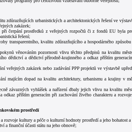
izovaly programy pro celoživotní vzdělávání odborné veřejnosti;
u zdůrazňujících urbanistických a architektonických řešení ve výsta
ejných zakázek;
y při čerpání prostředků z veřejných rozpočtů či z fondů EU byla pr
anistická řešení;
oby transparentního, kvalitu zdůrazňujícího a hospodárného způsobu za
pokynů věnováním pozornosti vlivu těchto předpisů na kvalitu městs
ního dědictví a dědictví přírodně-krajinného a odkaz příštím generací
í veřejných zakázek nebo zadávání PPP projektů ve výstavbě upřednos
ní majícím dopad na kvalitu architektury, urbanismu a krajiny v mě
cně závazných vyhlášek a nařízení dbaly jejich vlivu na kvalitu měst
 a odkaz příštím generacím při zachování živého charakteru a rozvoje 
enkovském prostředí
rozvoje kultury a péče o kulturní hodnoty prostředí a jeho bohatost a 
í a finanční účasti státu na jeho obnově;