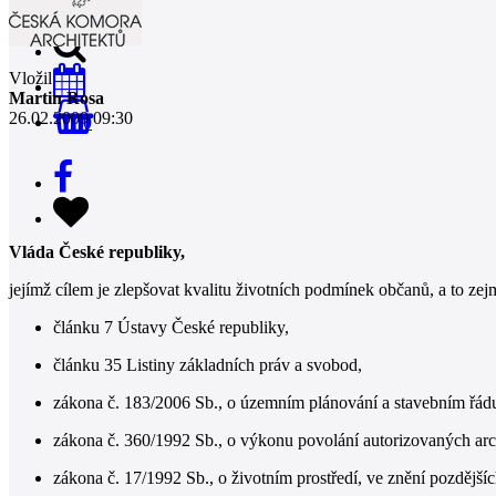
Vložil
Martin Rosa
26.02.2009 09:30
0
Vláda České republiky,
jejímž cílem je zlepšovat kvalitu životních podmínek občanů, a to ze
článku 7 Ústavy České republiky,
článku 35 Listiny základních práv a svobod,
zákona č. 183/2006 Sb., o územním plánování a stavebním řádu
zákona č. 360/1992 Sb., o výkonu povolání autorizovaných arch
zákona č. 17/1992 Sb., o životním prostředí, ve znění pozdějšíc