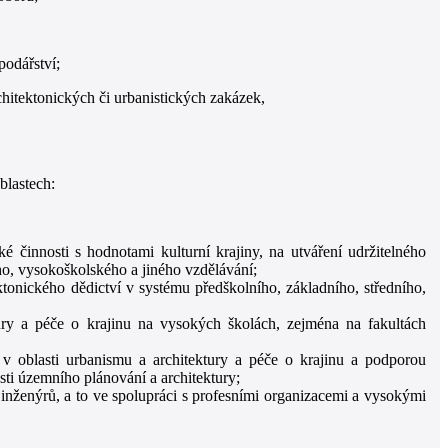
podářství;
itektonických či urbanistických zakázek,
blastech:
é činnosti s hodnotami kulturní krajiny, na utváření udržitelného
ého, vysokoškolského a jiného vzdělávání;
tonického dědictví v systému předškolního, základního, středního,
ury a péče o krajinu na vysokých školách, zejména na fakultách
i v oblasti urbanismu a architektury a péče o krajinu a podporou
sti územního plánování a architektury;
inženýrů, a to ve spolupráci s profesními organizacemi a vysokými