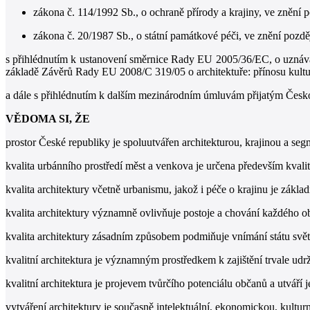
zákona č. 114/1992 Sb., o ochraně přírody a krajiny, ve znění p
zákona č. 20/1987 Sb., o státní památkové péči, ve znění pozdě
s přihlédnutím k ustanovení směrnice Rady EU 2005/36/EC, o uznáván
základě Závěrů Rady EU 2008/C 319/05 o architektuře: přínosu kultury
a dále s přihlédnutím k dalším mezinárodním úmluvám přijatým Českou
VĚDOMA SI, ŽE
prostor České republiky je spoluutvářen architekturou, krajinou a s
kvalita urbánního prostředí měst a venkova je určena především kvali
kvalita architektury včetně urbanismu, jakož i péče o krajinu je zákl
kvalita architektury významně ovlivňuje postoje a chování každého obč
kvalita architektury zásadním způsobem podmiňuje vnímání státu sv
kvalitní architektura je významným prostředkem k zajištění trvale udr
kvalitní architektura je projevem tvůrčího potenciálu občanů a utváří 
vytváření architektury je současně intelektuální, ekonomickou, kulturn