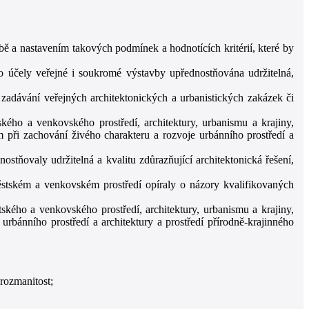
vbě a nastavením takových podmínek a hodnotících kritérií, které by
o účely veřejné i soukromé výstavby upřednostňována udržitelná,
dávání veřejných architektonických a urbanistických zakázek či
kého a venkovského prostředí, architektury, urbanismu a krajiny,
m při zachování živého charakteru a rozvoje urbánního prostředí a
tňovaly udržitelná a kvalitu zdůrazňující architektonická řešení,
stském a venkovském prostředí opíraly o názory kvalifikovaných
ského a venkovského prostředí, architektury, urbanismu a krajiny,
urbánního prostředí a architektury a prostředí přírodně-krajinného
rozmanitost;