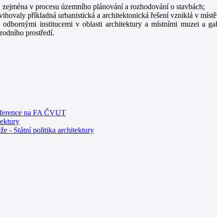
y, zejména v procesu územního plánování a rozhodování o stavbách;
ovaly příkladná urbanistická a architektonická řešení vzniklá v místě 
odbornými institucemi v oblasti architektury a místními muzei a ga
rodního prostředí.
konference na FA ČVUT
tektury
e - Státní politika architektury