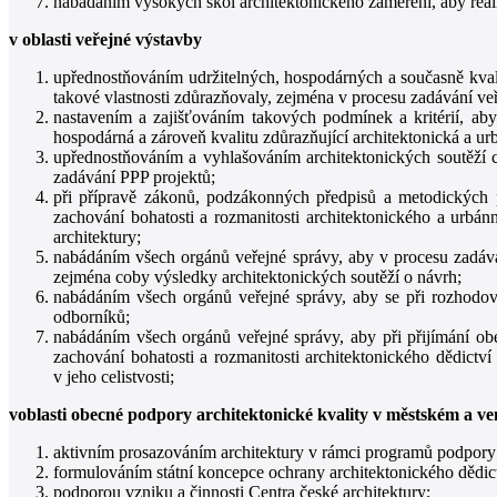
nabádáním vysokých škol architektonického zaměření, aby real
v oblasti veřejné výstavby
upřednostňováním udržitelných, hospodárných a současně kvalit
takové vlastnosti zdůrazňovaly, zejména v procesu zadávání veř
nastavením a zajišťováním takových podmínek a kritérií, ab
hospodárná a zároveň kvalitu zdůrazňující architektonická a urb
upřednostňováním a vyhlašováním architektonických soutěží c
zadávání PPP projektů;
při přípravě zákonů, podzákonných předpisů a metodických 
zachování bohatosti a rozmanitosti architektonického a urbán
architektury;
nabádáním všech orgánů veřejné správy, aby v procesu zadáván
zejména coby výsledky architektonických soutěží o návrh;
nabádáním všech orgánů veřejné správy, aby se při rozhodová
odborníků;
nabádáním všech orgánů veřejné správy, aby při přijímání obe
zachování bohatosti a rozmanitosti architektonického dědictví
v jeho celistvosti;
voblasti obecné podpory architektonické kvality v městském a v
aktivním prosazováním architektury v rámci programů podpory a 
formulováním státní koncepce ochrany architektonického dědictv
podporou vzniku a činnosti Centra české architektury;