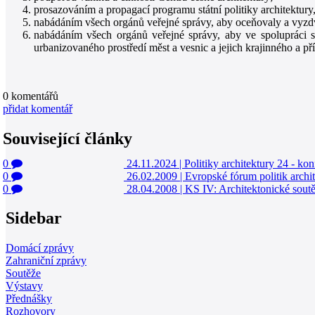
prosazováním a propagací programu státní politiky architektur
nabádáním všech orgánů veřejné správy, aby oceňovaly a vyzdvih
nabádáním všech orgánů veřejné správy, aby ve spolupráci s 
urbanizovaného prostředí měst a vesnic a jejich krajinného a pří
0
komentářů
přidat komentář
Související články
0
24.11.2024
|
Politiky architektury 24 - 
0
26.02.2009
|
Evropské fórum politik archi
0
28.04.2008
|
KS IV: Architektonické soutěž
Sidebar
Domácí zprávy
Zahraniční zprávy
Soutěže
Výstavy
Přednášky
Rozhovory