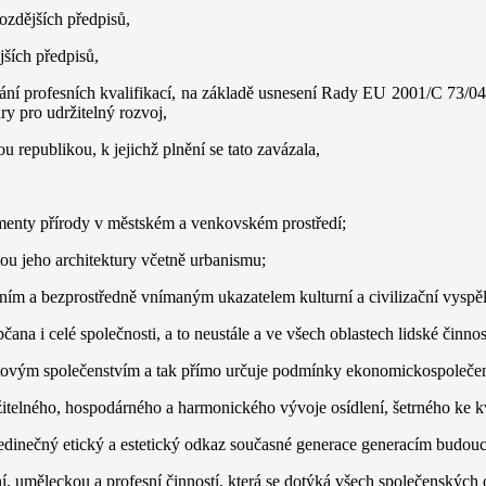
ozdějších předpisů,
jších předpisů,
í profesních kvalifikací, na základě usnesení Rady EU 2001/C 73/04,
 pro udržitelný rozvoj,
 republikou, k jejichž plnění se tato zavázala,
egmenty přírody v městském a venkovském prostředí;
tou jeho architektury včetně urbanismu;
adním a bezprostředně vnímaným ukazatelem kulturní a civilizační vyspěl
ana i celé společnosti, a to neustále a ve všech oblastech lidské činno
ětovým společenstvím a tak přímo určuje podmínky ekonomickospolečen
žitelného, hospodárného a harmonického vývoje osídlení, šetrného ke kva
jedinečný etický a estetický odkaz současné generace generacím budou
í, uměleckou a profesní činností, která se dotýká všech společenských