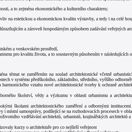
nosti, a to zejména ekonomického a kulturního charakteru;
liv na estetickou a ekonomickou kvalitu výstavby, a tedy i na celé hos
zdůrazňujícím a zároveň hospodárným způsobem zadávání veřejných arch
ěstském a venkovském prostředí,
ismu pro kvalitu života, a to soustavným působením v následujících o
jména témat se zaměřením na soulad architektonické včetně urbanistick
slostech v systému předškolního, základního, středního, vyššího odborn
 harmonického vztahu nové architektonické tvorby k ochraně architek
borného školství, vědy a výzkumu v oblasti urbanismu a architekt
sokými školami architektonického zaměření a odbornými institucem
vy i místní samosprávy, podílející se na rozhodovacích procesech v obla
votního vzdělávání architektů, urbanistů, krajinářských architektů a 
ovaly kurzy o architektuře pro co nejširší veřejnost