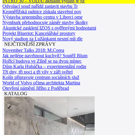
INTRO 30 – VODA: aktuální vydání je již
Odvolací soud nařídil zastavit stavbu Tr
Kroměřížská radnice získala stavební pov
Výstavba urgentního centra v Liberci ome
Nymburk přehodnocuje záměr stavby školky
Akustické zasklení IZOS s ověřenými hodnotami
Projekt Blueriot: Kancelářské prostory
Nový stadion za Lužánkami nesmí mít dle
NEJČTENĚJŠÍ ZPRÁVY
November Talks 2018: M.Corea
Jak nejlépe navrhnout kuchyň? Soutěž Blum
Hořící budova ve Zlíně se na dvou místec
Dům Karla Hubáčka – experimentální rodin
Tři dny, tři noci a tři vily v záři světel
Kolín připravuje centrum sociálních služ
World of Volvo očima architekta Martina
Otevření náměstí Jiřího z Poděbrad
KATALOG