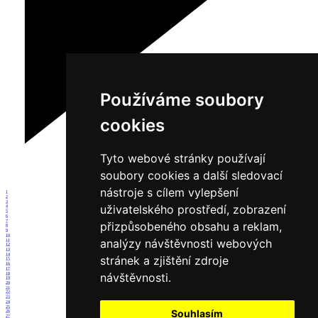
Používáme soubory
cookies
Tyto webové stránky používají
soubory cookies a další sledovací
nástroje s cílem vylepšení
1
2
3
uživatelského prostředí, zobrazení
4
5
6
7
přizpůsobeného obsahu a reklam,
8
9
10
analýzy návštěvnosti webových
11
12
13
14
stránek a zjištění zdroje
15
16
17
návštěvnosti.
18
19
20
21
22
23
24
25
Souhlasím
26
27