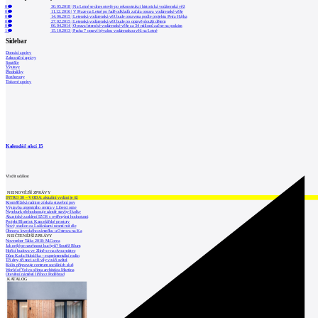
0
30.05.2018
|
Na Letné se dnes otevře po rekonstrukci historická vodárenská věž
0
11.12.2016
|
V Praze na Letné po řadě odkladů začala oprava vodárenské věže
0
14.06.2015
|
Letenská vodárenská věž bude opravena podle projektu Petra Hájka
0
27.02.2015
|
Letenská vodárenská věž bude po opravě sloužit dětem
0
06.04.2014
|
Oprava letenské vodárenské věže za 34 milionů začne na podzim
1
15.10.2013
|
Praha 7 opraví bývalou vodárenskou věž na Letné
Sidebar
Domácí zprávy
Zahraniční zprávy
Soutěže
Výstavy
Přednášky
Rozhovory
Tiskové zprávy
Kalendář akcí
15
Vložit událost
NEJNOVĚJŠÍ ZPRÁVY
INTRO 30 – VODA: aktuální vydání je již
Kroměřížská radnice získala stavební pov
Výstavba urgentního centra v Liberci ome
Nymburk přehodnocuje záměr stavby školky
Akustické zasklení IZOS s ověřenými hodnotami
Projekt Blueriot: Kancelářské prostory
Nový stadion za Lužánkami nesmí mít dle
Obnova loveckého zámečku u Ostrova na Ka
NEJČTENĚJŠÍ ZPRÁVY
November Talks 2018: M.Corea
Jak nejlépe navrhnout kuchyň? Soutěž Blum
Hořící budova ve Zlíně se na dvou místec
Dům Karla Hubáčka – experimentální rodin
Tři dny, tři noci a tři vily v záři světel
Kolín připravuje centrum sociálních služ
World of Volvo očima architekta Martina
Otevření náměstí Jiřího z Poděbrad
KATALOG