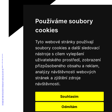
Používáme soubory
cookies
Tyto webové stránky používají
soubory cookies a další sledovací
nástroje s cílem vylepšení
1
2
3
uživatelského prostředí, zobrazení
4
5
6
přizpůsobeného obsahu a reklam,
7
8
9
10
analýzy návštěvnosti webových
11
12
13
14
stránek a zjištění zdroje
15
16
17
návštěvnosti.
18
19
20
21
22
23
24
25
Souhlasím
26
27
28
29
30
31
Odmítám