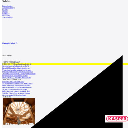
Sidebar
Domácí zprávy
Zahraniční zprávy
Soutěže
Výstavy
Přednášky
Rozhovory
Tiskové zprávy
Kalendář akcí
15
Vložit událost
NEJNOVĚJŠÍ ZPRÁVY
INTRO 30 – VODA: aktuální vydání je již
Odvolací soud nařídil zastavit stavbu Tr
Kroměřížská radnice získala stavební pov
Výstavba urgentního centra v Liberci ome
Nymburk přehodnocuje záměr stavby školky
Akustické zasklení IZOS s ověřenými hodnotami
Projekt Blueriot: Kancelářské prostory
Nový stadion za Lužánkami nesmí mít dle
NEJČTENĚJŠÍ ZPRÁVY
November Talks 2018: M.Corea
Jak nejlépe navrhnout kuchyň? Soutěž Blum
Hořící budova ve Zlíně se na dvou místec
Dům Karla Hubáčka – experimentální rodin
Tři dny, tři noci a tři vily v záři světel
Kolín připravuje centrum sociálních služ
World of Volvo očima architekta Martina
Otevření náměstí Jiřího z Poděbrad
KATALOG