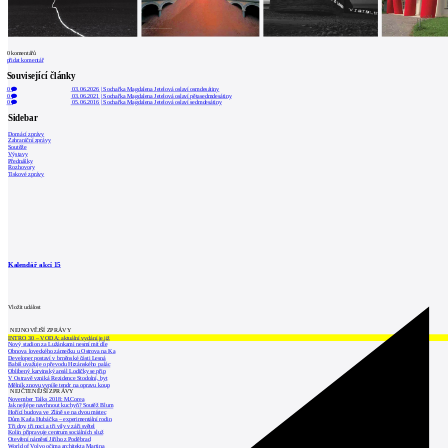
0
komentářů
přidat komentář
Související články
0
03.06.2026
|
Sochařka Magdalena Jetelová oslaví osmdesátiny
0
03.06.2021
|
Sochařka Magdalena Jetelová oslaví pětasedmdesátiny
0
05.06.2016
|
Sochařka Magdalena Jetelová oslaví sedmdesátiny
Sidebar
Domácí zprávy
Zahraniční zprávy
Soutěže
Výstavy
Přednášky
Rozhovory
Tiskové zprávy
Kalendář akcí
15
Vložit událost
NEJNOVĚJŠÍ ZPRÁVY
INTRO 30 – VODA: aktuální vydání je již
Nový stadion za Lužánkami nesmí mít dle
Obnova loveckého zámečku u Ostrova na Ka
Developer postaví v brněnské části Lesná
Babiš uvažuje o převodu Hrzánského palác
Oblíbený karvinský areál Lodičky se přip
V Ostravě vzniká Rezidence Stodolní, byt
Mělník znovu vypíše tendr na opravu koup
NEJČTENĚJŠÍ ZPRÁVY
November Talks 2018: M.Corea
Jak nejlépe navrhnout kuchyň? Soutěž Blum
Hořící budova ve Zlíně se na dvou místec
Dům Karla Hubáčka – experimentální rodin
Tři dny, tři noci a tři vily v záři světel
Kolín připravuje centrum sociálních služ
Otevření náměstí Jiřího z Poděbrad
World of Volvo očima architekta Martina