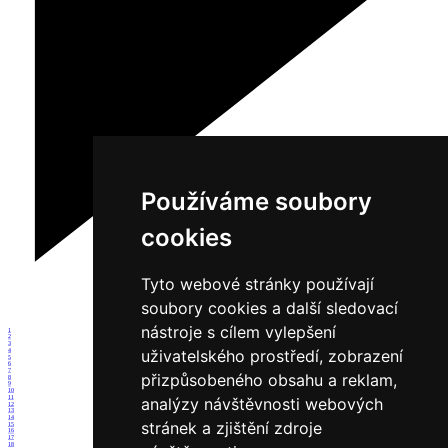
Používáme soubory
cookies
Tyto webové stránky používají
soubory cookies a další sledovací
nástroje s cílem vylepšení
1
2
3
uživatelského prostředí, zobrazení
4
5
6
7
přizpůsobeného obsahu a reklam,
8
9
10
11
analýzy návštěvnosti webových
12
13
14
stránek a zjištění zdroje
15
16
17
18