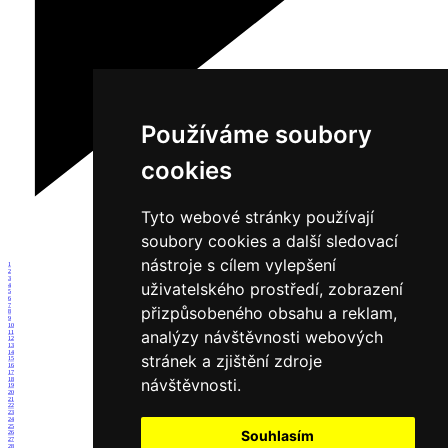
Používáme soubory
cookies
Tyto webové stránky používají
soubory cookies a další sledovací
nástroje s cílem vylepšení
1
2
3
uživatelského prostředí, zobrazení
4
5
6
7
přizpůsobeného obsahu a reklam,
8
9
10
analýzy návštěvnosti webových
11
12
13
14
stránek a zjištění zdroje
15
16
17
návštěvnosti.
18
19
20
21
22
23
24
25
Souhlasím
26
27
28