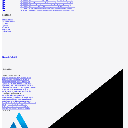
0
05.03.2012
|
Brno má první oficiální dokument, kde připouští nádraží v centru
0
27.02.2012
|
Radní Jihomoravského kraje se postavil za odsun nádraží v Brně
0
09.02.2012
|
České dráhy zatím pozemky u nádraží v Brně prodat nechtějí
2
13.12.2011
|
Mladí architekti navrhli novou podobu brněnského nádraží v centru
1
24.10.2011
|
S odsunem brněnského nádraží nesouhlasí ministerstvo kultury
0
26.05.2011
|
Primátor: Odsun nádraží v Brně bude mít územní rozhodnutí letos
Sidebar
Domácí zprávy
Zahraniční zprávy
Soutěže
Výstavy
Přednášky
Rozhovory
Tiskové zprávy
Kalendář akcí
15
Vložit událost
NEJNOVĚJŠÍ ZPRÁVY
Demolici vyhořelé budovy ve Zlíně urychl
Odvolací soud nařídil zastavit stavbu Tr
Kroměřížská radnice získala stavební pov
Výstavba urgentního centra v Liberci ome
Nymburk přehodnocuje záměr stavby školky
Akustické zasklení IZOS s ověřenými hodnotami
Projekt Blueriot: Kancelářské prostory
Nový stadion za Lužánkami nesmí mít dle
NEJČTENĚJŠÍ ZPRÁVY
November Talks 2018: M.Corea
Jak nejlépe navrhnout kuchyň? Soutěž Blum
Dům Karla Hubáčka – experimentální rodin
Hořící budova ve Zlíně se na dvou místec
Soutěž „Umělecké dílo věnované Lucii Bakešové
Tři dny, tři noci a tři vily v záři světel
Kolín připravuje centrum sociálních služ
World of Volvo očima architekta Martina
KATALOG