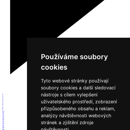
Používáme soubory
cookies
Tyto webové stránky používají
soubory cookies a další sledovací
nástroje s cílem vylepšení
1
2
3
uživatelského prostředí, zobrazení
4
5
6
7
přizpůsobeného obsahu a reklam,
8
9
10
11
analýzy návštěvnosti webových
12
13
14
stránek a zjištění zdroje
15
16
17
18
návštěvnosti.
19