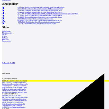
přidat komentář
Související články
0
23.02.2026
|
Kutná Hora vyzvala Klempíře k jednání o novele stavebního zákona
0
11.01.2020
|
Nejvyšší soudy kritizují stavební zákon, MMR s nimi bude jednat
0
10.01.2020
|
Dostálová: Stavební zákon bude účinný od poloviny roku 2023
1
07.01.2020
|
Dostálová: Stavební zákon by se měl do září dostat do Sněmovny
0
19.12.2019
|
Vyjádření MMR: Ochrana památek i veřejných zájmů zůstane zachována, panika je zbytečná
0
19.12.2019
|
Praha zašle ministerstvu připomínky k návrhu stavebního zákona
3
18.12.2019
|
Brno a další města mají připomínky k novele stavebního zákona
0
11.12.2019
|
Hasiči mají výhrady k návrhu stavebního zákona
1
08.12.2019
|
Nový stavební zákon by mohl ohrozit povolování staveb na rok
17
28.11.2019
|
Památková inspekce MK kritizuje návrh stavebního zákona
0
27.02.2013
|
Ministerstvo odmítá kritiku novely stavebního zákona
Sidebar
Domácí zprávy
Zahraniční zprávy
Soutěže
Výstavy
Přednášky
Rozhovory
Tiskové zprávy
Kalendář akcí
15
Vložit událost
NEJNOVĚJŠÍ ZPRÁVY
INTRO 30 – VODA: aktuální vydání je již
Nový stadion za Lužánkami nesmí mít dle
Obnova loveckého zámečku u Ostrova na Ka
Developer postaví v brněnské části Lesná
Babiš uvažuje o převodu Hrzánského palác
Oblíbený karvinský areál Lodičky se přip
V Ostravě vzniká Rezidence Stodolní, byt
Mělník znovu vypíše tendr na opravu koup
NEJČTENĚJŠÍ ZPRÁVY
November Talks 2018: M.Corea
Jak nejlépe navrhnout kuchyň? Soutěž Blum
Hořící budova ve Zlíně se na dvou místec
Dům Karla Hubáčka – experimentální rodin
Tři dny, tři noci a tři vily v záři světel
Kolín připravuje centrum sociálních služ
Otevření náměstí Jiřího z Poděbrad
World of Volvo očima architekta Martina
KATALOG