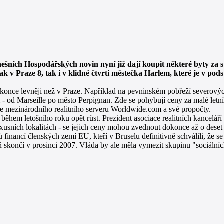
ích Hospodářských novin nyní již dají koupit některé byty za s
k v Praze 8, tak i v klidné čtvrti městečka Harlem, které je v pod
dokonce levněji než v Praze. Například na pevninském pobřeží severov
í - od Marseille po město Perpignan. Zde se pohybují ceny za malé let
aje mezinárodního realitního serveru Worldwide.com a své propočty.
hem letošního roku opět růst. Prezident asociace realitních kancelář
luxusních lokalitách - se jejich ceny mohou zvednout dokonce až o dese
ů financí členských zemí EU, kteří v Bruselu definitivně schválili, že
ň skončí v prosinci 2007. Vláda by ale měla vymezit skupinu "sociálníc