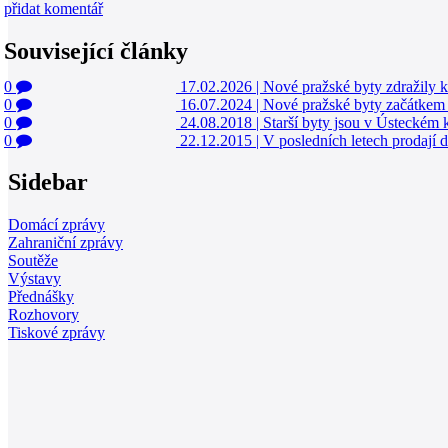
přidat komentář
Související články
0
17.02.2026
|
Nové pražské byty zdražily
0
16.07.2024
|
Nové pražské byty začátkem 
0
24.08.2018
|
Starší byty jsou v Ústeckém k
0
22.12.2015
|
V posledních letech prodají d
Sidebar
Domácí zprávy
Zahraniční zprávy
Soutěže
Výstavy
Přednášky
Rozhovory
Tiskové zprávy