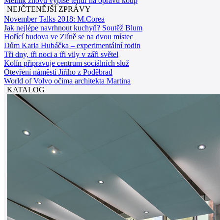
Mělník znovu vypíše tendr na opravu koup
NEJČTENĚJŠÍ ZPRÁVY
November Talks 2018: M.Corea
Jak nejlépe navrhnout kuchyň? Soutěž Blum
Hořící budova ve Zlíně se na dvou místec
Dům Karla Hubáčka – experimentální rodin
Tři dny, tři noci a tři vily v záři světel
Kolín připravuje centrum sociálních služ
Otevření náměstí Jiřího z Poděbrad
World of Volvo očima architekta Martina
KATALOG