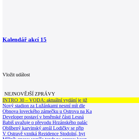
Kalendář akcí
15
Vložit událost
NEJNOVĚJŠÍ ZPRÁVY
INTRO 30 – VODA: aktuální vydání je již
Nový stadion za Lužánkami nesmí mít dle
Obnova loveckého zámečku u Ostrova na Ka
Developer postaví v brněnské části Lesná
Babiš uvažuje o převodu Hrzánského palác
Oblíbený karvinský areál Lodičky se přip
V Ostravě vzniká Rezidence Stodolní, byt