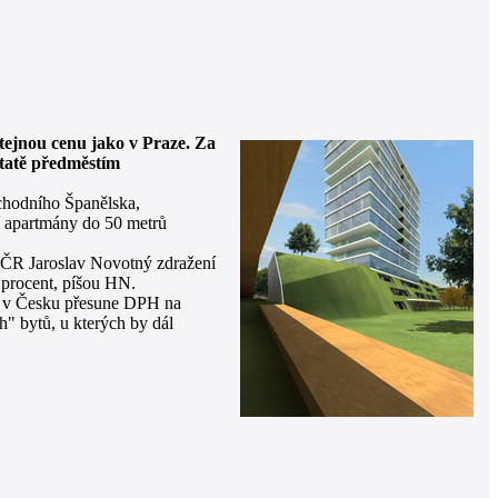
tejnou cenu jako v Praze. Za
statě předměstím
ýchodního Španělska,
ní apartmány do 50 metrů
í ČR Jaroslav Novotný zdražení
t procent, píšou HN.
 se v Česku přesune DPH na
h" bytů, u kterých by dál