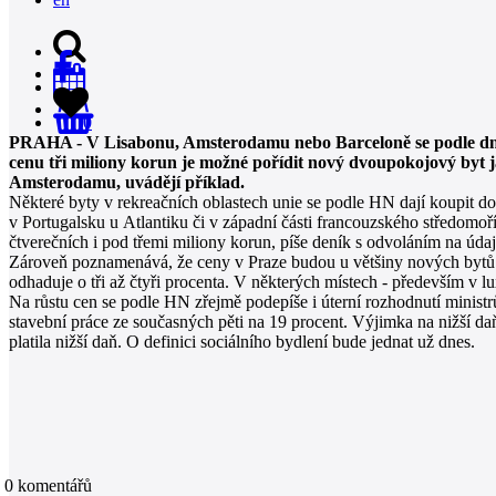
0
PRAHA - V Lisabonu, Amsterodamu nebo Barceloně se podle dnešn
cenu tři miliony korun je možné pořídit nový dvoupokojový byt ja
Amsterodamu, uvádějí příklad.
Některé byty v rekreačních oblastech unie se podle HN dají koupit 
v Portugalsku u Atlantiku či v západní části francouzského středomoř
čtverečních i pod třemi miliony korun, píše deník s odvoláním na úd
Zároveň poznamenává, že ceny v Praze budou u většiny nových bytů bě
odhaduje o tři až čtyři procenta. V některých místech - především v 
Na růstu cen se podle HN zřejmě podepíše i úterní rozhodnutí ministr
stavební práce ze současných pěti na 19 procent. Výjimka na nižší da
platila nižší daň. O definici sociálního bydlení bude jednat už dnes.
0
komentářů