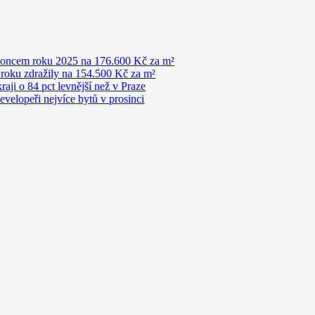
 koncem roku 2025 na 176.600 Kč za m²
roku zdražily na 154.500 Kč za m²
raji o 84 pct levnější než v Praze
evelopeři nejvíce bytů v prosinci