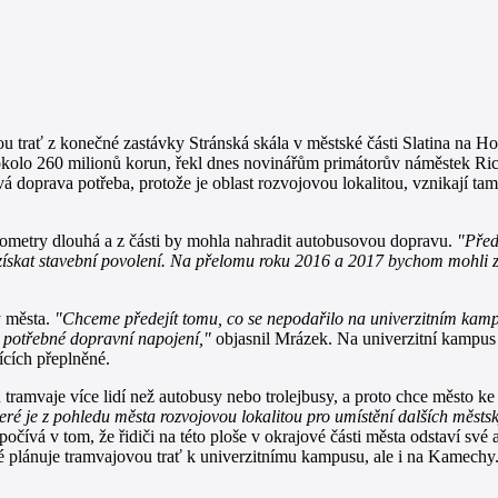
u trať z konečné zastávky Stránská skála v městské části Slatina na Ho
í okolo 260 milionů korun, řekl dnes novinářům primátorův náměstek 
vá doprava potřeba, protože je oblast rozvojovou lokalitou, vznikají t
ilometry dlouhá a z části by mohla nahradit autobusovou dopravu.
"Před
ískat stavební povolení. Na přelomu roku 2016 a 2017 bychom mohli za
y města.
"Chceme předejít tomu, co se nepodařilo na univerzitním kampu
u potřebné dopravní napojení,"
objasnil Mrázek. Na univerzitní kampu
ících přeplněné.
aje více lidí než autobusy nebo trolejbusy, a proto chce město ke zpr
teré je z pohledu města rozvojovou lokalitou pro umístění dalších mě
počívá v tom, že řidiči na této ploše v okrajové části města odstaví s
aké plánuje tramvajovou trať k univerzitnímu kampusu, ale i na Kamechy