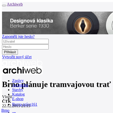
Archiweb
Zapoměli jste heslo?
Vytvořit nový účet
Zprávy
Brno plánuje tramvajovou trať 
Architekti
Stavby
Katalog
Vložil
E-shop
ČTK
Burza práce
161
22.12.2015 21:15
Brno
en