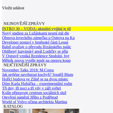
Vložit událost
NEJNOVĚJŠÍ ZPRÁVY
INTRO 30 – VODA: aktuální vydání je již
Nový stadion za Lužánkami nesmí mít dle
Obnova loveckého zámečku u Ostrova na Ka
Developer postaví v brněnské části Lesná
Babiš uvažuje o převodu Hrzánského palác
Oblíbený karvinský areál Lodičky se přip
V Ostravě vzniká Rezidence Stodolní, byt
Mělník znovu vypíše tendr na opravu koup
NEJČTENĚJŠÍ ZPRÁVY
November Talks 2018: M.Corea
Jak nejlépe navrhnout kuchyň? Soutěž Blum
Hořící budova ve Zlíně se na dvou místec
Dům Karla Hubáčka – experimentální rodin
Tři dny, tři noci a tři vily v záři světel
Kolín připravuje centrum sociálních služ
Otevření náměstí Jiřího z Poděbrad
World of Volvo očima architekta Martina
KATALOG