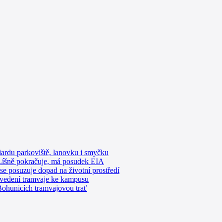
iardu parkoviště, lanovku i smyčku
Líšně pokračuje, má posudek EIA
e posuzuje dopad na životní prostředí
ivedení tramvaje ke kampusu
Bohunicích tramvajovou trať