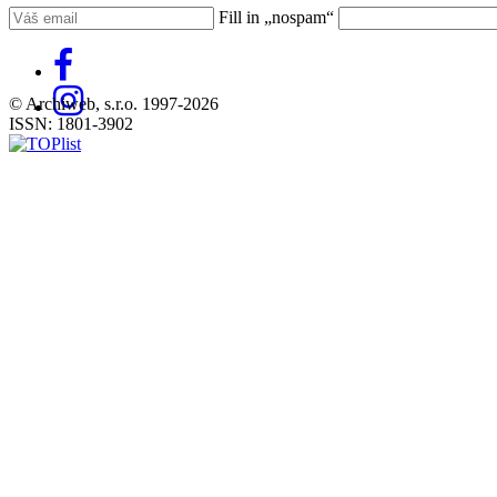
Fill in „nospam“
© Archiweb, s.r.o. 1997-2026
ISSN: 1801-3902