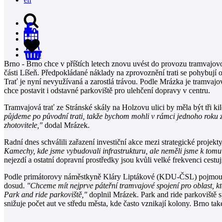
0
Brno - Brno chce v příštích letech znovu uvést do provozu tramvajovo
části Líšeň. Předpokládané náklady na zprovoznění trati se pohybuj
Trať je nyní nevyužívaná a zarostlá trávou. Podle Mrázka je tramvajo
chce postavit i odstavné parkoviště pro ulehčení dopravy v centru.
Tramvajová trať ze Stránské skály na Holzovu ulici by měla být tři k
půjdeme po původní trati, takže bychom mohli v rámci jednoho roku z
zhotovitele,"
dodal Mrázek.
Radní dnes schválili zařazení investiční akce mezi strategické projekt
Kamechy, kde jsme vybudovali infrastrukturu, ale neměli jsme k tom
nejezdí a ostatní dopravní prostředky jsou kvůli velké frekvenci cestuj
Podle primátorovy náměstkyně Kláry Liptákové (KDU-ČSL) pojmou tramv
dosud.
"Chceme mít nejprve páteřní tramvajové spojení pro oblast, k
Park and ride parkoviště,"
doplnil Mrázek. Park and ride parkoviště s
snižuje počet aut ve středu města, kde často vznikají kolony. Brno t