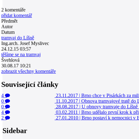
2
komentáře
přidat komentář
Předmět
Autor
Datum
tramvaj do Líšně
Ing.arch. Josef Myslivec
24.12.15 03:57
těšíme se na tramvaj
Švehlová
30.08.17 10:21
zobrazit všechny komentáře
Související články
4
23.11.2017
|
Brno chce v Pisárkách za mil
0
11.10.2017
|
Obnova tramvajové tratě do 
0
28.08.2017
|
U obnovy tramvaje do Líšně s
4
03.02.2011
|
Brno udělalo první krok k př
2
27.01.2010
|
Brno postaví k nemocnici v 
Sidebar