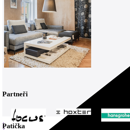
Partneři
1
Patička
2