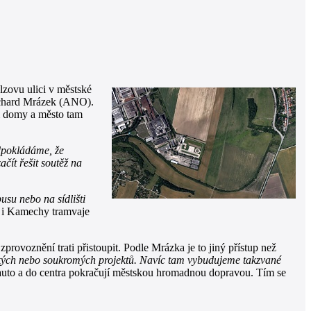
lzovu ulici v městské
Richard Mrázek (ANO).
am domy a město tam
pokládáme, že
čít řešit soutěž na
su nebo na sídlišti
s i Kamechy tramvaje
ovoznění trati přistoupit. Podle Mrázka je to jiný přístup než
stských nebo soukromých projektů. Navíc tam vybudujeme takzvané
vé auto a do centra pokračují městskou hromadnou dopravou. Tím se
.