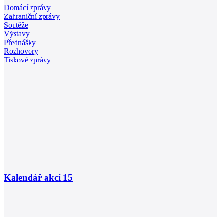
Domácí zprávy
Zahraniční zprávy
Soutěže
Výstavy
Přednášky
Rozhovory
Tiskové zprávy
Kalendář akcí
15