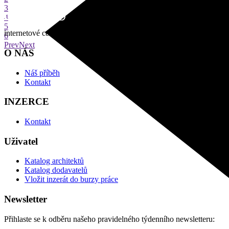
3
4
5
internetové centrum architektury
6
Prev
Next
O NÁS
Náš příběh
Kontakt
INZERCE
Kontakt
Uživatel
Katalog architektů
Katalog dodavatelů
Vložit inzerát do burzy práce
Newsletter
Přihlaste se k odběru našeho pravidelného týdenního newsletteru: