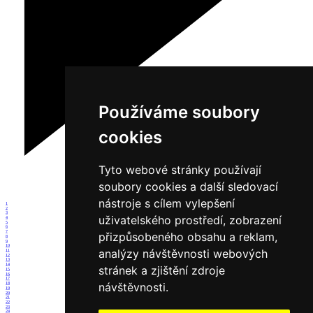
Používáme soubory
cookies
Tyto webové stránky používají
soubory cookies a další sledovací
nástroje s cílem vylepšení
1
2
3
uživatelského prostředí, zobrazení
4
5
6
7
přizpůsobeného obsahu a reklam,
8
9
10
analýzy návštěvnosti webových
11
12
13
14
stránek a zjištění zdroje
15
16
17
návštěvnosti.
18
19
20
21
22
23
24