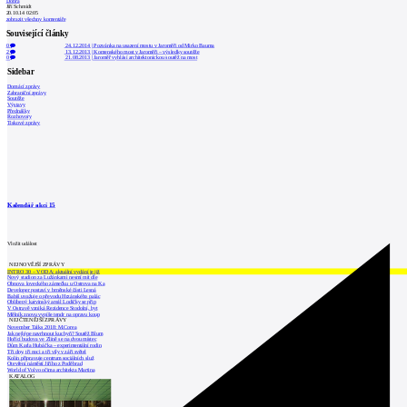
Dobrá
Jiří Schmidt
20.10.14 02:05
zobrazit všechny komentáře
Související články
0
24.12.2014
|
Pozvánka na usazení mostu v Jaroměři od Mirko Bauma
2
13.12.2013
|
Komenského most v Jaroměři – výsledky soutěže
0
21.08.2013
|
Jaroměř vyhlásí architektonickou soutěž na most
Sidebar
Domácí zprávy
Zahraniční zprávy
Soutěže
Výstavy
Přednášky
Rozhovory
Tiskové zprávy
Kalendář akcí
15
Vložit událost
NEJNOVĚJŠÍ ZPRÁVY
INTRO 30 – VODA: aktuální vydání je již
Nový stadion za Lužánkami nesmí mít dle
Obnova loveckého zámečku u Ostrova na Ka
Developer postaví v brněnské části Lesná
Babiš uvažuje o převodu Hrzánského palác
Oblíbený karvinský areál Lodičky se přip
V Ostravě vzniká Rezidence Stodolní, byt
Mělník znovu vypíše tendr na opravu koup
NEJČTENĚJŠÍ ZPRÁVY
November Talks 2018: M.Corea
Jak nejlépe navrhnout kuchyň? Soutěž Blum
Hořící budova ve Zlíně se na dvou místec
Dům Karla Hubáčka – experimentální rodin
Tři dny, tři noci a tři vily v záři světel
Kolín připravuje centrum sociálních služ
Otevření náměstí Jiřího z Poděbrad
World of Volvo očima architekta Martina
KATALOG