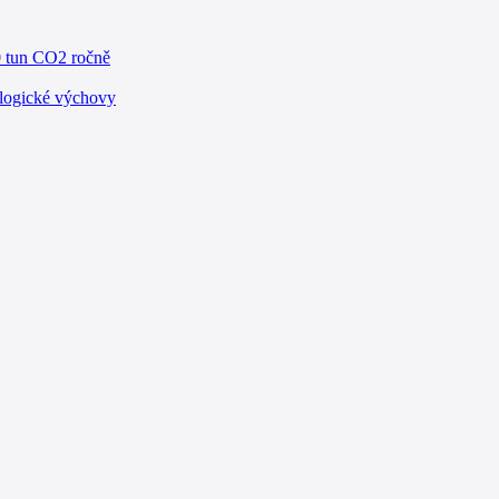
0 tun CO2 ročně
ologické výchovy