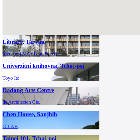
Library, Taiwan
Mecanoo
MAYU architects
Univerzitní knihovna, Tchaj-pej
Toyo Ito
Dadong Arts Centre
de Architecten Cie.
Chen House, Sanjhih
C-LAB
Taipei 101, Tchaj-pej