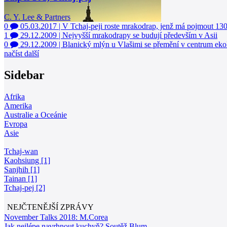
C. Y. Lee & Partners
0
05.03.2017
|
V Tchaj-peji roste mrakodrap, jenž má pojmout 13
1
29.12.2009
|
Nejvyšší mrakodrapy se budují především v Asii
0
29.12.2009
|
Blanický mlýn u Vlašimi se přemění v centrum ek
načíst další
Sidebar
Afrika
Amerika
Australie a Oceánie
Evropa
Asie
Tchaj-wan
Kaohsiung [1]
Sanjhih [1]
Tainan [1]
Tchaj-pej [2]
NEJČTENĚJŠÍ ZPRÁVY
November Talks 2018: M.Corea
Jak nejlépe navrhnout kuchyň? Soutěž Blum