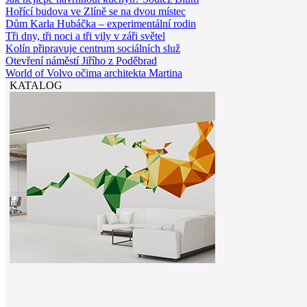
Hořící budova ve Zlíně se na dvou místec
Dům Karla Hubáčka – experimentální rodin
Tři dny, tři noci a tři vily v záři světel
Kolín připravuje centrum sociálních služ
Otevření náměstí Jiřího z Poděbrad
World of Volvo očima architekta Martina
KATALOG