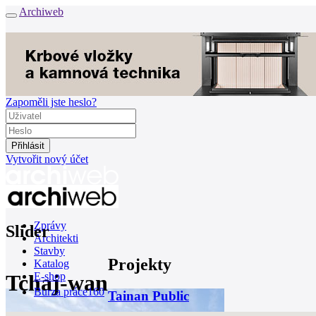
Archiweb
Zapoměli jste heslo?
Vytvořit nový účet
Zprávy
Slider
Architekti
Stavby
Projekty
Katalog
Tchaj-wan
E-shop
Burza práce
160
Tainan Public
en