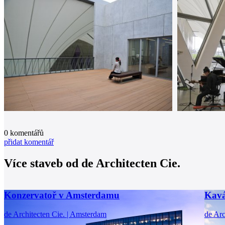
0
komentářů
přidat komentář
Více staveb od
de Architecten Cie.
Konzervatoř v Amsterdamu
Kav
de Architecten Cie. | Amsterdam
de Arc