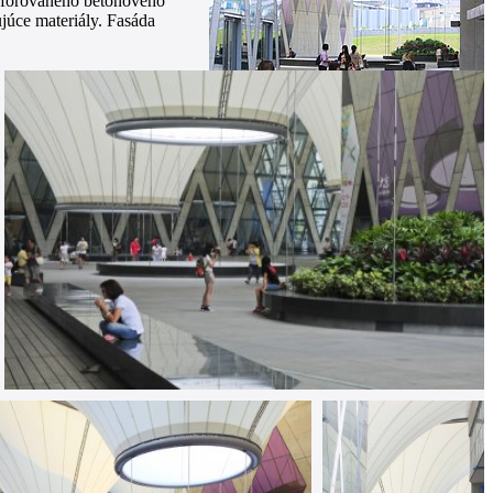
erforovaného betónového
júce materiály. Fasáda