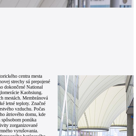
orického centra mesta
ovej strechy sú prepojené
vno dokončené National
glomerácie Kaohsiung.
ských mestách. Membránová
ké letné teploty. Značné
erstvého vzduchu. Počas
ého átriového domu, kde
ným spôsobom ponúka
tivity zorganizované
omného vyrušovania.