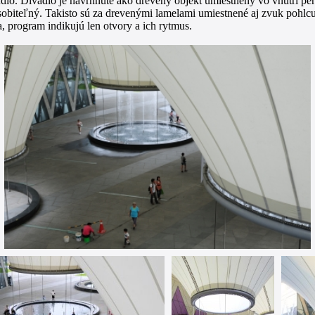
túdio. Divadlo je navrhnuté ako drevený objekt umiestnený vo vnútri p
ôsobiteľný. Takisto sú za drevenými lamelami umiestnené aj zvuk pohlcu
program indikujú len otvory a ich rytmus.