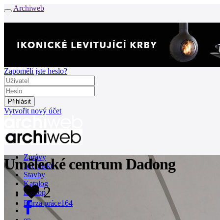
Archiweb
Zapoměli jste heslo?
Vytvořit nový účet
Zprávy
Umělecké centrum Dadong
Architekti
Stavby
Katalog
2
E-shop
Burza práce
164
en