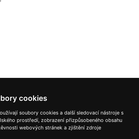
bory cookies
užívají soubory cookies a další sledovací nástroje s
elského prostředí, zobrazení přizpůsobeného obsahu
těvnosti webových stránek a zjištění zdroje