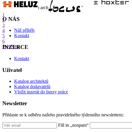
internetové centrum architektury
1
O NÁS
2
3
Náš příběh
4
Kontakt
5
6
INZERCE
Prev
Next
Kontakt
Uživatel
Katalog architektů
Katalog dodavatelů
Vložit inzerát do burzy práce
Newsletter
Přihlaste se k odběru našeho pravidelného týdenního newsletteru:
Fill in „nospam“