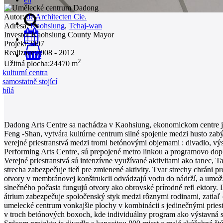
Autor:
de Architecten Cie.
Adresa:
Kaohsiung
,
Tchaj-wan
Investor:
Kaohsiung County Mayor
Projekt:
2007
Realizace:
2008 - 2012
0
2
Užitná plocha:
24470 m
kulturní centra
samostatně stojící
bílá
Dadong Arts Centre sa nachádza v Kaohsiung, ekonomickom centre ju
Feng -Shan, vytvára kultúrne centrum silné spojenie medzi husto za
verejné priestranstvá medzi tromi betónovými objemami : divadlo, v
Performing Arts Centre, sú prepojené metro linkou a programovo do
Verejné priestranstvá sú intenzívne využívané aktivitami ako tanec, 
strecha zabezpečuje tieň pre zmienené aktivity. Tvar strechy chráni p
otvory v membránovej konštrukcii odvádzajú vodu do nádrží, a umož
slnečného počasia fungujú otvory ako obrovské prírodné refl ektory
átrium zabezpečuje spoločenský styk medzi rôznymi rodinami, zatiaľ
umelecké centrum vonkajšie plochy v kombinácii s jedinečnými priesto
v troch betónových boxoch, kde individuálny program ako výstavná 