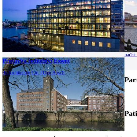
načíst 
Přístavba ředitelství Essent
de Architecten Cie. | Den Bosch
Par
Pat