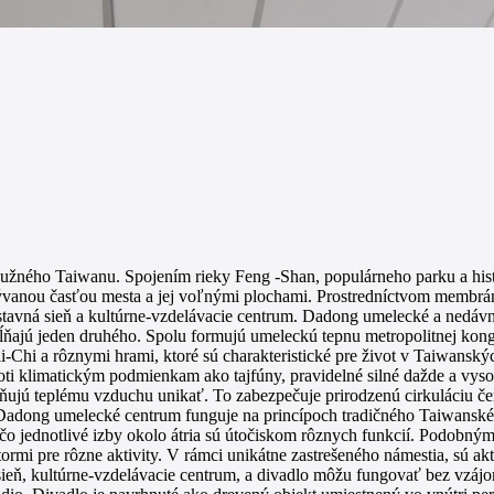
žného Taiwanu. Spojením rieky Feng -Shan, populárneho parku a hist
bývanou časťou mesta a jej voľnými plochami. Prostredníctvom membrán
ýstavná sieň a kultúrne-vzdelávacie centrum. Dadong umelecké a nedá
pĺňajú jeden druhého. Spolu formujú umeleckú tepnu metropolitnej kon
Tai-Chi a rôznymi hrami, ktoré sú charakteristické pre život v Taiwan
roti klimatickým podmienkam ako tajfúny, pravidelné silné dažde a vyso
ňujú teplému vzduchu unikať. To zabezpečuje prirodzenú cirkuláciu č
. Dadong umelecké centrum funguje na princípoch tradičného Taiwansk
 čo jednotlivé izby okolo átria sú útočiskom rôznych funkcií. Podob
rmi pre rôzne aktivity. V rámci unikátne zastrešeného námestia, sú ak
sieň, kultúrne-vzdelávacie centrum, a divadlo môžu fungovať bez vzáj