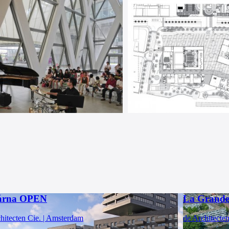
árna OPEN
La Grande
hitecten Cie. | Amsterdam
de Architecte