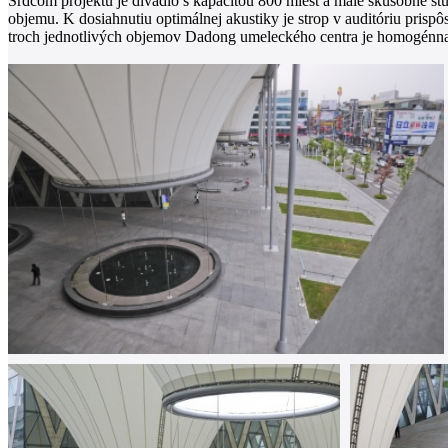
Srdcom projektu je divadlo s kapacitou 800 miest a malé skúšobné š
objemu. K dosiahnutiu optimálnej akustiky je strop v auditóriu prisp
troch jednotlivých objemov Dadong umeleckého centra je homogénna, 