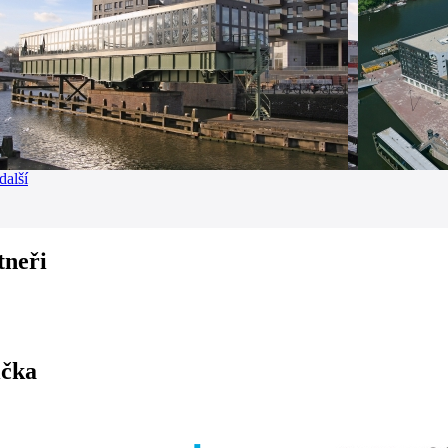
další
tneři
ička