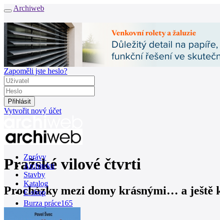
Archiweb
Zapoměli jste heslo?
Vytvořit nový účet
Zprávy
Pražské vilové čtvrti
Architekti
Stavby
Katalog
Procházky mezi domy krásnými… a ještě k
E-shop
Burza práce
165
en