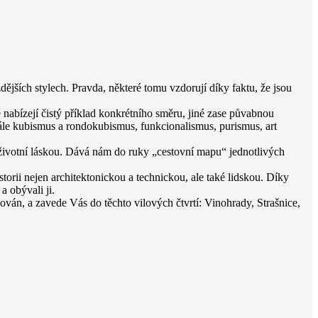
jších stylech. Pravda, některé tomu vzdorují díky faktu, že jsou
nabízejí čistý příklad konkrétního směru, jiné zase půvabnou
 dále kubismus a rondokubismus, funkcionalismus, purismus, art
životní láskou. Dává nám do ruky „cestovní mapu“ jednotlivých
orii nejen architektonickou a technickou, ale také lidskou. Díky
a obývali ji.
án, a zavede Vás do těchto vilových čtvrtí: Vinohrady, Strašnice,