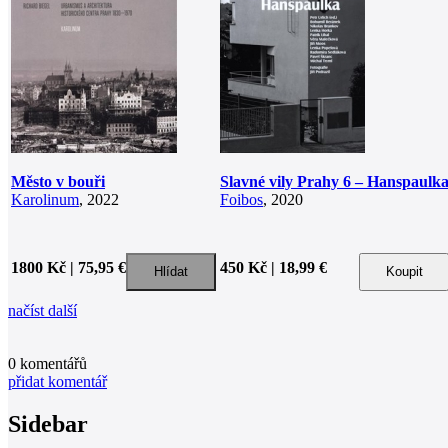
Město v bouři
Slavné vily Prahy 6 – Hanspaulk
Karolinum
, 2022
Foibos
, 2020
1800 Kč | 75,95 €
450 Kč | 18,99 €
načíst další
0
komentářů
přidat komentář
Sidebar