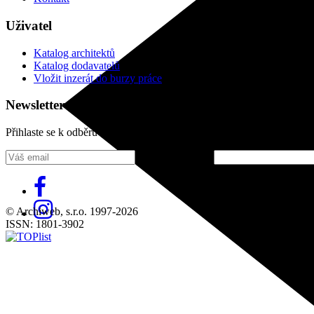
Uživatel
Katalog architektů
Katalog dodavatelů
Vložit inzerát do burzy práce
Newsletter
Přihlaste se k odběru našeho pravidelného týdenního newsletteru:
Fill in „nospam“
© Archiweb, s.r.o. 1997-2026
ISSN: 1801-3902