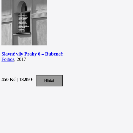
a
Slavné vily Prahy 6 – Bubeneč
Foibos
, 2017
450 Kč | 18,99 €