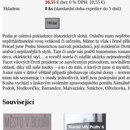
10,55 €
(bez 0 % DPH: 10,55 €)
Skladem:
0 ks
(standardní doba expedice do 5 dnů)
Praha je oslnivá pokladnice historických slohů. Oslněni touto nepřeb
nepřehlédnutelné svou velikostí či určením. Máme tu však i četné příkl
Pokud jsme Prahu historickou nazvali pokladnicí, její rezidenční čtv
směsici nejrůznějších stylů. Tam či onde nás potěší historismus roman
deco, eklektický styl… a rovněž sorela či zdařilé ukázky nejmodernějš
Tucet vilových čtvrtí projdeme se zasvěceným průvodcem, novinářem 
oblastí, díky níž naše toulky – a to i do míst, o kterých jsme si myslel
Autor nám v drtivé většině případů představuje obytné domy – textem,
tomu nás seznamuje i s osudy jednotlivců, kteří jsou podepsáni pod arc
Kniha vychází s laskavým svolením zpravodajského portálu Aktuálně.
Podolí, Hodkovičky, Barrandov, Malvazinky, Smíchov, Ořechovka, H
Související