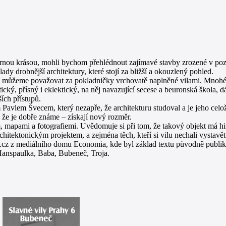
ernou krásou, mohli bychom přehlédnout zajímavé stavby zrozené v pozdě
ady drobnější architektury, které stojí za bližší a okouzlený pohled.
rti můžeme považovat za pokladničky vrchovatě naplněné vilami. Mnohé 
tický, přísný i eklektický, na něj navazující secese a beuronská škola,
ích přístupů.
Pavlem Švecem, který nezapře, že architekturu studoval a je jeho celo
i, že je dobře známe – získají nový rozměr.
 mapami a fotografiemi. Uvědomuje si při tom, že takový objekt má hist
hitektonickým projektem, a zejména těch, kteří si vilu nechali vystavět 
cz z mediálního domu Economia, kde byl základ textu původně publikov
anspaulka, Baba, Bubeneč, Troja.