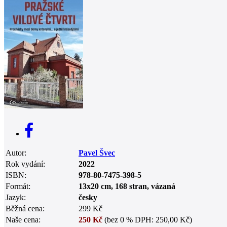
0
Autor:
Pavel Švec
Rok vydání:
2022
ISBN:
978-80-7475-398-5
Formát:
13x20 cm, 168 stran, vázaná
Jazyk:
česky
Běžná cena:
299 Kč
Naše cena:
250 Kč
(bez 0 % DPH: 250,00 Kč)