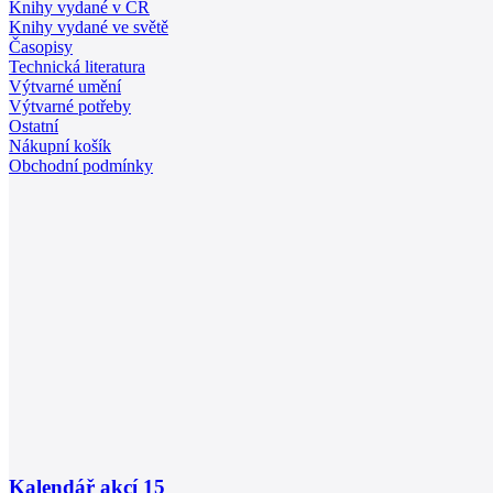
Knihy vydané v ČR
Knihy vydané ve světě
Časopisy
Technická literatura
Výtvarné umění
Výtvarné potřeby
Ostatní
Nákupní košík
Obchodní podmínky
Kalendář akcí
15