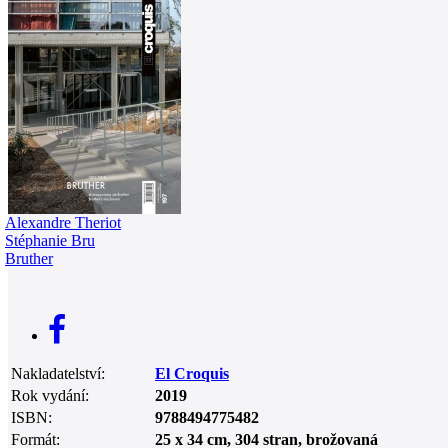
0
Alexandre Theriot
Stéphanie Bru
Bruther
Nakladatelství:
El Croquis
Rok vydání:
2019
ISBN:
9788494775482
Formát:
25 x 34 cm, 304 stran, brožovaná