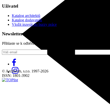
Uživatel
Katalog architektů
Katalog dodavatelů
Vložit inzerát do burzy práce
Newsletter
Přihlaste se k odběru našeho pravidelného týdenního newsletteru:
Fill in „nospam“
© Archiweb, s.r.o. 1997-2026
ISSN: 1801-3902