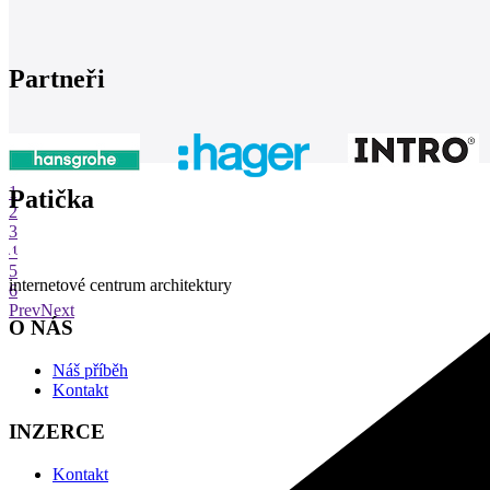
Partneři
1
Patička
2
3
4
5
internetové centrum architektury
6
Prev
Next
O NÁS
Náš příběh
Kontakt
INZERCE
Kontakt