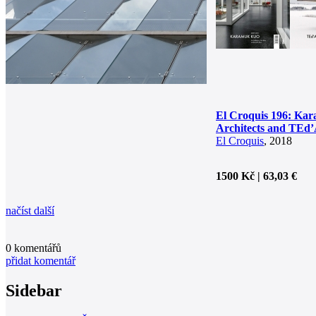
El Croquis 196: Ka
Architects and TEd’
El Croquis
, 2018
1500 Kč | 63,03 €
načíst další
0
komentářů
přidat komentář
Sidebar