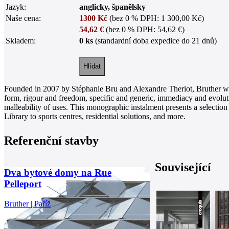
Jazyk:
anglicky, španělsky
Naše cena:
1300 Kč
(bez 0 % DPH: 1 300,00 Kč)
54,62 €
(bez 0 % DPH: 54,62 €)
Skladem:
0 ks
(standardní doba expedice do 21 dnů)
Founded in 2007 by Stéphanie Bru and Alexandre Theriot, Bruther works
form, rigour and freedom, specific and generic, immediacy and evoluti
malleability of uses. This monographic instalment presents a selection
Library to sports centres, residential solutions, and more.
Referenční stavby
Související
Dva bytové domy na Rue
Pelleport
Bruther | Paříž