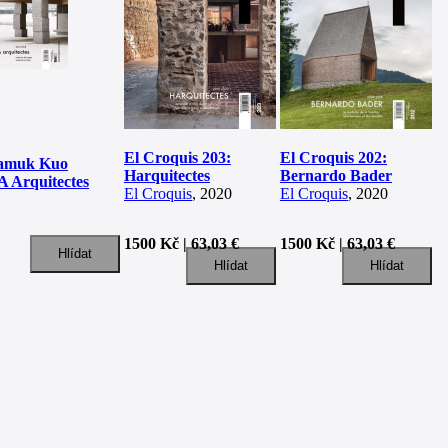
El Croquis 203:
El Croquis 202:
ramuk Kuo
Harquitectes
Bernardo Bader
A Arquitectes
El Croquis
, 2020
El Croquis
, 2020
1500 Kč | 63,03 €
1500 Kč | 63,03 €