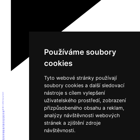
Používáme soubory
cookies
Tyto webové stránky používají
soubory cookies a další sledovací
nástroje s cílem vylepšení
1
2
3
uživatelského prostředí, zobrazení
4
5
6
7
přizpůsobeného obsahu a reklam,
8
9
10
analýzy návštěvnosti webových
11
12
13
14
stránek a zjištění zdroje
15
16
17
18
návštěvnosti.
19
20
21
22
23