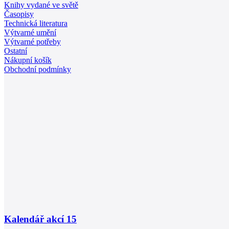
Knihy vydané ve světě
Časopisy
Technická literatura
Výtvarné umění
Výtvarné potřeby
Ostatní
Nákupní košík
Obchodní podmínky
Kalendář akcí
15