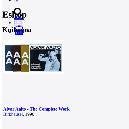
Eshop
Knihovna
0
Alvar Aalto - The Complete Work
Birkhäuser
, 1990