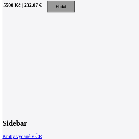
5500 Kč | 232,07 €
Sidebar
Knihy vydané v ČR