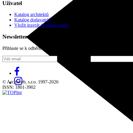
Uživatel
Katalog architektů
Katalog dodavatelů
Vložit inzerát do burzy práce
Newsletter
Přihlaste se k odběru našeho pravidelného týdenního newsletteru:
Fill in „nospam“
© Archiweb, s.r.o. 1997-2026
ISSN: 1801-3902