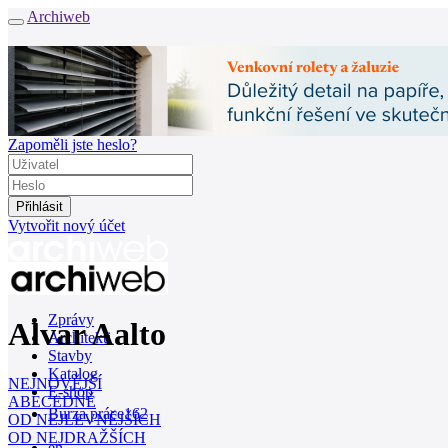
Archiweb
Zapoměli jste heslo?
Vytvořit nový účet
Zprávy
Alvar Aalto
Architekti
Stavby
Katalog
NEJNOVĚJŠÍ
E-shop
ABECEDNĚ
Burza práce
162
OD NEJLEVNĚJŠÍCH
OD NEJDRAŽŠÍCH
en