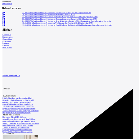
0
comments
add comment
Related articles
0
24.04.2019
|
What is architecture? Sporadical lecture at the Faculty of Civil Engineering CTU
0
29.03.2018
|
What is architecture? lecture Point architects at FSv ČVUT
0
14.03.2018
|
What is architecture? Lecture by Václav Aulický at the Faculty of Civil Engineering CTU
0
06.04.2017
|
What is architecture? Lecture by Jaroslav Zima at the Faculty of Civil Engineering, CTU
0
24.03.2017
|
What is architecture? Lecture by Eva Jiřičná at the Faculty of Civil Engineering, Czech Technical University
0
13.11.2016
|
What is architecture? lecture by Vít Šimek at the Faculty of Civil Engineering CTU
0
11.10.2016
|
What is architecture? Lecture by Josef Pleskot at the Faculty of Civil Engineering, Czech Technical University
Sidebar
Local news
Foreign news
Competitions
Exhibitions
Lectures
Interview
Press release
Event calendar
15
Add event
LATEST NEWS
Světelné instalace a videomapping lákají
Demolici vyhořelé budovy ve Zlíně urychl
Odvolací soud nařídil zastavit stavbu Tr
Kroměřížská radnice získala stavební pov
Výstavba urgentního centra v Liberci ome
Nymburk přehodnocuje záměr stavby školky
Akustické zasklení IZOS s ověřenými hodnotami
Projekt Blueriot: Kancelářské prostory
MOST READ NEWS
November Talks 2018: M.Corea
Jak nejlépe navrhnout kuchyň? Soutěž Blum
Dům Karla Hubáčka – experimentální rodin
Soutěž „Umělecké dílo věnované Lucii Bakešové
Hořící budova ve Zlíně se na dvou místec
Tři dny, tři noci a tři vily v záři světel
Kolín připravuje centrum sociálních služ
World of Volvo očima architekta Martina
CATALOGUE