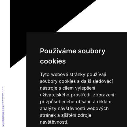
Používáme soubory
cookies
Tyto webové stránky používají
soubory cookies a další sledovací
nástroje s cílem vylepšení
1
2
3
uživatelského prostředí, zobrazení
4
5
6
7
přizpůsobeného obsahu a reklam,
8
9
10
analýzy návštěvnosti webových
11
12
13
14
stránek a zjištění zdroje
15
16
17
18
návštěvnosti.
19
20
21