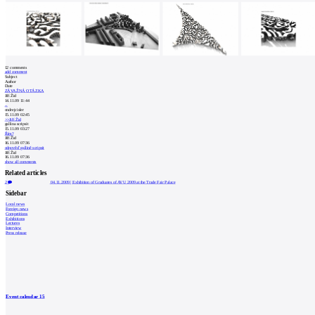
12
comments
add comment
Subject
Author
Date
ZÁVAŽNÁ OTÁZKA
Jiří Žid
14.11.09 11:44
...
ondrejcisler
15.11.09 02:45
>>Jiří Žid
gallina scripsit
15.11.09 03:27
Řím?
Jiří Žid
16.11.09 07:36
odpověď gallině scripsit
Jiří Žid
16.11.09 07:36
show all comments
Related articles
2
04.11.2009
|
Exhibition of Graduates of AVU 2009 at the Trade Fair Palace
Sidebar
Local news
Foreign news
Competitions
Exhibitions
Lectures
Interview
Press release
Event calendar
15