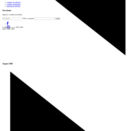
Catalog of architects
Catalog of suppliers
Insert ad to job find
Newsletter
Sign for a weekly newsletter:
Fill in „nospam“
© Archiweb, s.r.o. 1997-2026
ISSN: 1801-3902
August 2026