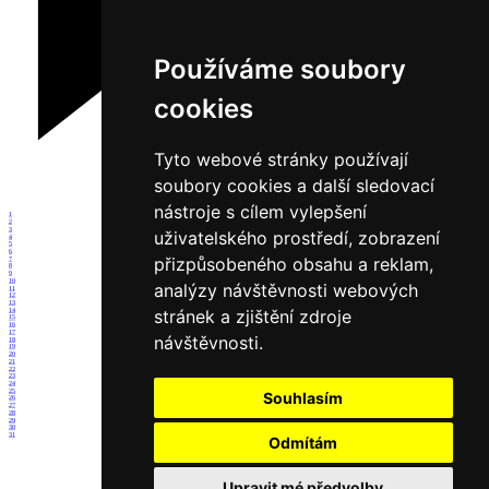
Používáme soubory
cookies
Tyto webové stránky používají
soubory cookies a další sledovací
nástroje s cílem vylepšení
1
2
3
uživatelského prostředí, zobrazení
4
5
6
přizpůsobeného obsahu a reklam,
7
8
9
10
analýzy návštěvnosti webových
11
12
13
stránek a zjištění zdroje
14
15
16
17
návštěvnosti.
18
19
20
21
22
23
24
25
Souhlasím
26
27
28
29
30
31
Odmítám
Upravit mé předvolby