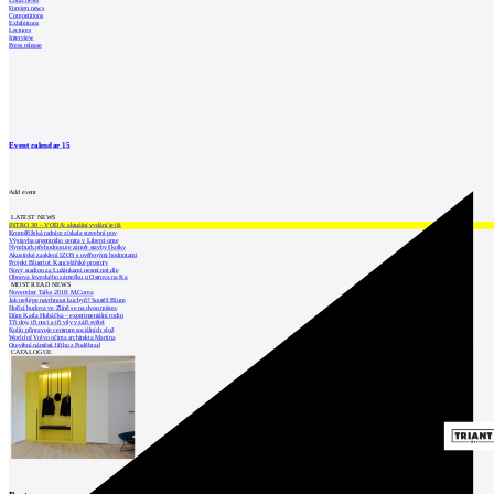
Local news
Foreign news
Competitions
Exhibitions
Lectures
Interview
Press release
Event calendar
15
Add event
LATEST NEWS
INTRO 30 – VODA: aktuální vydání je již
Kroměřížská radnice získala stavební pov
Výstavba urgentního centra v Liberci ome
Nymburk přehodnocuje záměr stavby školky
Akustické zasklení IZOS s ověřenými hodnotami
Projekt Blueriot: Kancelářské prostory
Nový stadion za Lužánkami nesmí mít dle
Obnova loveckého zámečku u Ostrova na Ka
MOST READ NEWS
November Talks 2018: M.Corea
Jak nejlépe navrhnout kuchyň? Soutěž Blum
Hořící budova ve Zlíně se na dvou místec
Dům Karla Hubáčka – experimentální rodin
Tři dny, tři noci a tři vily v záři světel
Kolín připravuje centrum sociálních služ
World of Volvo očima architekta Martina
Otevření náměstí Jiřího z Poděbrad
CATALOGUE