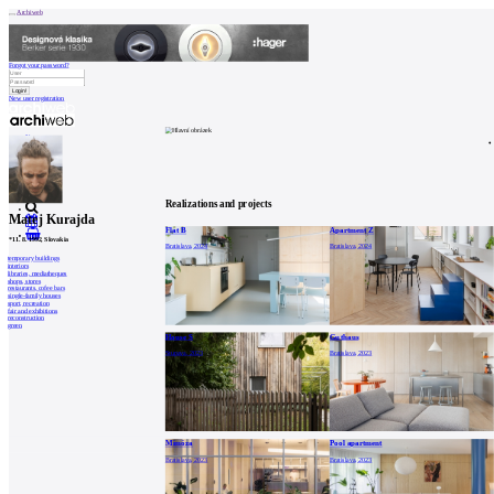
Archiweb
Forgot your password?
New user registration
News
Architects
Buildings
Catalogue
E-shop
Job find
160
cz
Realizations and projects
Matej Kurajda
Flat B
Apartment Z
0
*
11. 8. 1992
, Slovakia
Bratislava, 2024
Bratislava, 2024
temporary buildings
interiors
libraries, mediatheques
shops, stores
restaurants, cofee bars
single-family houses
sport, recreation
fair and exhibitions
reconstruction
green
House S
Guthaus
Stupava, 2023
Bratislava, 2023
Mimóza
Pool apartment
Bratislava, 2023
Bratislava, 2023