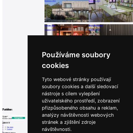
Bratislava, 2021
Bratislava, 2020
Langos Bar
Brot Bookstore
Bratislava, 2020
Bratislava, 2020
Používáme soubory
House Y
Restaurant SOHO
2020
Banská Bystrica, 2020
cookies
Tyto webové stránky používají
Apartment M13
soubory cookies a další sledovací
Bratislava, 2017
nástroje s cílem vylepšení
uživatelského prostředí, zobrazení
přizpůsobeného obsahu a reklam,
Partners
Patička
analýzy návštěvnosti webových
internet center of architecture
stránek a zjištění zdroje
1
ABOUT
2
3
Our store
4
návštěvnosti.
Contact
5
6