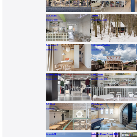
Cafe Baryk
Shelter
Bratislava, 2022
Vyšný Medzev, 2022
Apartment G
Lighthouse Pavilion
Bratislava, 2022
Ipolytarnóc, 2021
Isadore Apparel
Cafe Výklad
Bratislava, 2021
Banská Bystrica, 2021
BO District
Elysium spa
Prague, 2021
Bratislava, 2021
House LM
National Design Award 2020