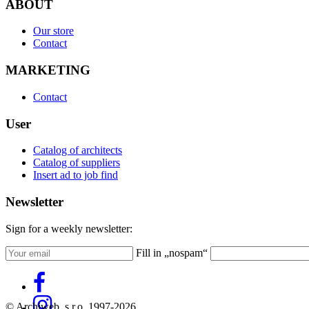
ABOUT
Our store
Contact
MARKETING
Contact
User
Catalog of architects
Catalog of suppliers
Insert ad to job find
Newsletter
Sign for a weekly newsletter:
Fill in „nospam“
© Archiweb, s.r.o. 1997-2026