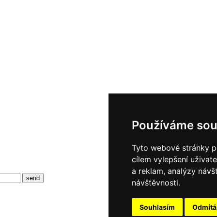
Používáme sou
Tyto webové stránky po
cílem vylepšení uživat
a reklam, analýzy návš
návštěvnosti.
Souhlasím
Odmít