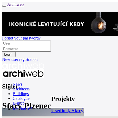
Archiweb
Forgot your password?
New user registration
News
Slider
Architects
Buildings
Projekty
Catalogue
Starý Plzenec
E-shop
Job find
165
Usedlost, Starý
cz