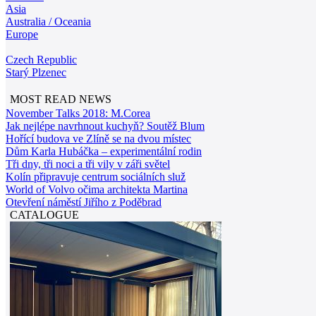
Asia
Australia / Oceania
Europe
Czech Republic
Starý Plzenec
MOST READ NEWS
November Talks 2018: M.Corea
Jak nejlépe navrhnout kuchyň? Soutěž Blum
Hořící budova ve Zlíně se na dvou místec
Dům Karla Hubáčka – experimentální rodin
Tři dny, tři noci a tři vily v záři světel
Kolín připravuje centrum sociálních služ
World of Volvo očima architekta Martina
Otevření náměstí Jiřího z Poděbrad
CATALOGUE