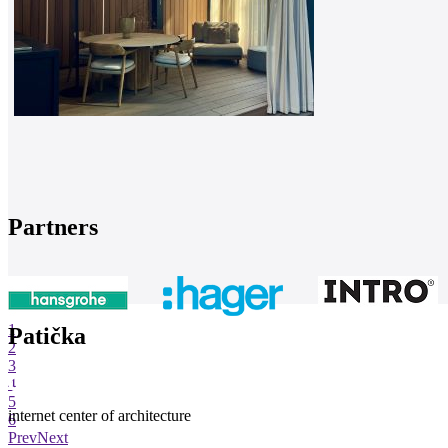
Partners
1
Patička
2
3
4
5
internet center of architecture
6
Prev
Next