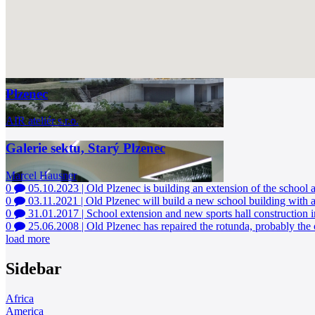
Plzenec
AIR ateliér s.r.o.
Galerie sektu, Starý Plzenec
Marcel Hausner
0
05.10.2023
|
Old Plzenec is building an extension of the school 
0
03.11.2021
|
Old Plzenec will build a new school building with a
0
31.01.2017
|
School extension and new sports hall construction 
0
25.06.2008
|
Old Plzenec has repaired the rotunda, probably the
load more
Sidebar
Africa
America