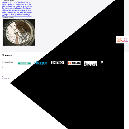
LATEST NEWS
INTRO 30 – VODA: aktuální vydání je již
Nový stadion za Lužánkami nesmí mít dle
Obnova loveckého zámečku u Ostrova na Ka
Developer postaví v brněnské části Lesná
Oblíbený karvinský areál Lodičky se přip
Babiš uvažuje o převodu Hrzánského palác
V Ostravě vzniká Rezidence Stodolní, byt
Mělník znovu vypíše tendr na opravu koup
CATALOGUE
Partners
1
2
3
4
5
6
Prev
Next