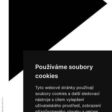
Používáme soubory
cookies
Tyto webové stránky používají
soubory cookies a další sledovací
nástroje s cílem vylepšení
1
2
3
4
uživatelského prostředí, zobrazení
5
6
7
přizpůsobeného obsahu a reklam,
8
9