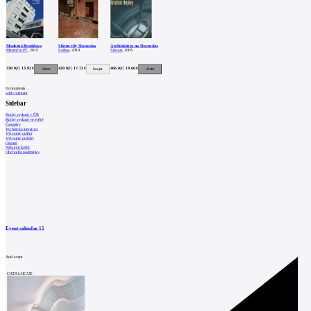
Moderná Bratislava
Slávne vily Slovenska
Architektúra na Slovensku
Marenčin PT
, 2015
Foibos
, 2010
Slovart
, 2005
330 Kč | 13.92 €
420 Kč | 17.72 €
466 Kč | 19.66 €
0
comments
add comment
Sidebar
Knihy vydané v ČR
Knihy vydané ve světě
Časopisy
Technická literatura
Výtvarné umění
Výtvarné potřeby
Ostatní
Nákupní košík
Obchodní podmínky
Event calendar
15
Add event
CATALOGUE