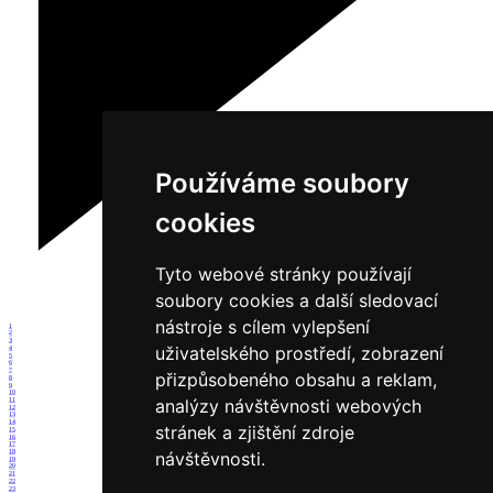
Používáme soubory
cookies
Tyto webové stránky používají
soubory cookies a další sledovací
nástroje s cílem vylepšení
1
2
3
uživatelského prostředí, zobrazení
4
5
6
7
přizpůsobeného obsahu a reklam,
8
9
10
analýzy návštěvnosti webových
11
12
13
14
stránek a zjištění zdroje
15
16
17
18
návštěvnosti.
19
20
21
22
23