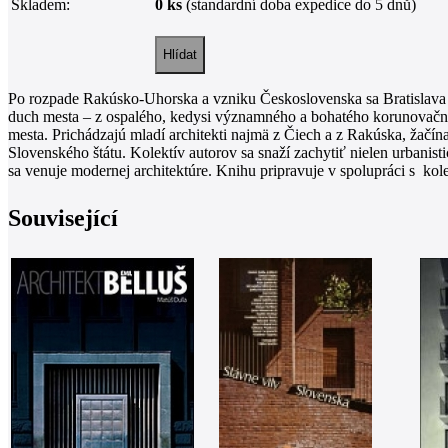
Skladem:
0 ks
(standardní doba expedice do 5 dnů)
Po rozpade Rakúsko-Uhorska a vzniku Československa sa Bratislava po
duch mesta – z ospalého, kedysi významného a bohatého korunovačnéh
mesta. Prichádzajú mladí architekti najmä z Čiech a z Rakúska, žačí
Slovenského štátu. Kolektív autorov sa snaží zachytiť nielen urbanis
sa venuje modernej architektúre. Knihu pripravuje v spolupráci s kol
Související