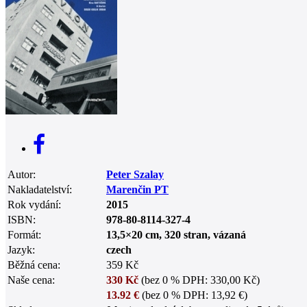
0
Autor:
Peter Szalay
Nakladatelství:
Marenčin PT
Rok vydání:
2015
ISBN:
978-80-8114-327-4
Formát:
13,5×20 cm, 320 stran, vázaná
Jazyk:
czech
Běžná cena:
359 Kč
Naše cena:
330 Kč
(bez 0 % DPH: 330,00 Kč)
13.92 €
(bez 0 % DPH: 13,92 €)