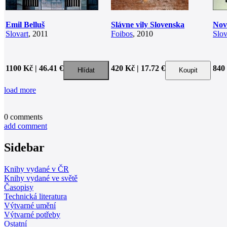
Emil Belluš
Slávne vily Slovenska
Nov
Slovart
, 2011
Foibos
, 2010
Slov
1100 Kč | 46.41 €
420 Kč | 17.72 €
840 
load more
0
comments
add comment
Sidebar
Knihy vydané v ČR
Knihy vydané ve světě
Časopisy
Technická literatura
Výtvarné umění
Výtvarné potřeby
Ostatní