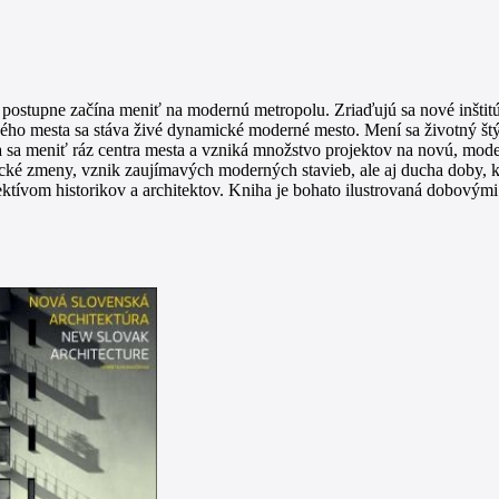
stupne začína meniť na modernú metropolu. Zriaďujú sa nové inštitúcie
o mesta sa stáva živé dynamické moderné mesto. Mení sa životný štýl
na sa meniť ráz centra mesta a vzniká množstvo projektov na novú, mo
tické zmeny, vznik zaujímavých moderných stavieb, ale aj ducha doby, k
ektívom historikov a architektov. Kniha je bohato ilustrovaná dobovými