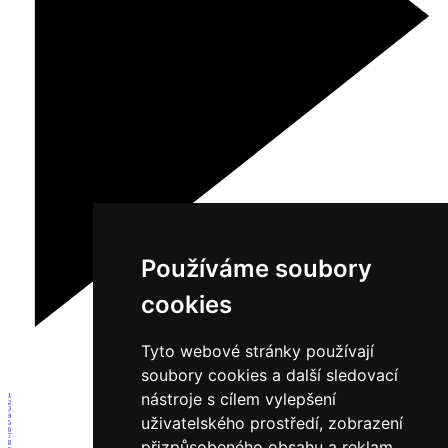
Používáme soubory
cookies
Tyto webové stránky používají
soubory cookies a další sledovací
nástroje s cílem vylepšení
1
2
3
4
uživatelského prostředí, zobrazení
5
6
7
přizpůsobeného obsahu a reklam,
8