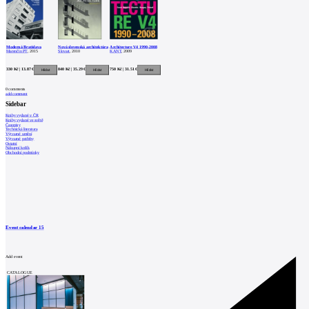
Moderná Bratislava
Nová slovenská architektúra
Architecture V4 1990-2008
Marenčin PT
, 2015
Slovart
, 2010
KANT
, 2009
330 Kč | 13.87 €
840 Kč | 35.29 €
750 Kč | 31.51 €
0
comments
add comment
Sidebar
Knihy vydané v ČR
Knihy vydané ve světě
Časopisy
Technická literatura
Výtvarné umění
Výtvarné potřeby
Ostatní
Nákupní košík
Obchodní podmínky
Event calendar
15
Add event
CATALOGUE