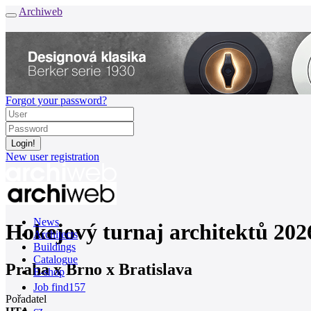
Archiweb
Forgot your password?
New user registration
News
Hokejový turnaj architektů 202
Architects
Buildings
Catalogue
Praha x Brno x Bratislava
E-shop
Job find
157
Pořadatel
cz