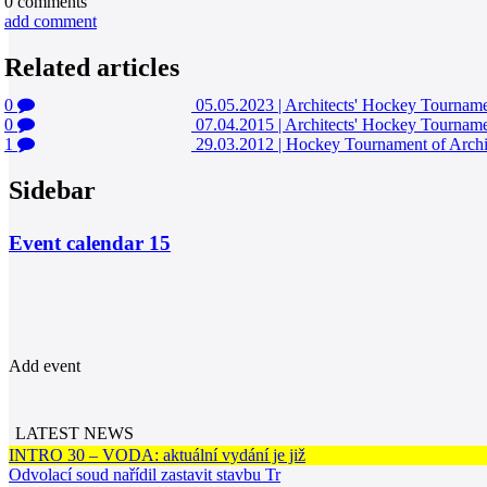
0
comments
add comment
Related articles
0
05.05.2023
|
Architects' Hockey Tournam
0
07.04.2015
|
Architects' Hockey Tournam
1
29.03.2012
|
Hockey Tournament of Ar
Sidebar
Event calendar
15
Add event
LATEST NEWS
INTRO 30 – VODA: aktuální vydání je již
Odvolací soud nařídil zastavit stavbu Tr