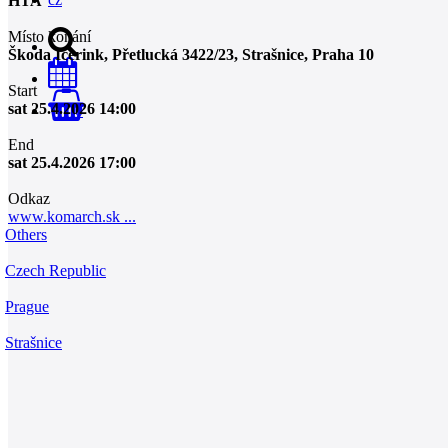
HTA
Místo konání
Škoda Icerink, Přetlucká 3422/23, Strašnice, Praha 10
Start
sat 25.4.2026 14:00
0
End
sat 25.4.2026 17:00
Odkaz
www.komarch.sk ...
Others
Czech Republic
Prague
Strašnice