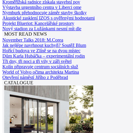
Kroměřížská radnice získala stavební pov
Výstavba urgentního centra v Liberci ome
Nymburk přehodnocuje záměr stavby školky
Akustické zasklení IZOS s ověřenými hodnotami
Projekt Blueriot: Kancelářské prostory
Nový stadion za Lužánkami nesmí mít dle
MOST READ NEWS
November Talks 2018: M.Corea
Jak nejlépe navrhnout kuchyň? Soutěž Blum
Hořící budova ve Zlíně se na dvou místec
Dům Karla Hubáčka – experimentální rodin
Tři dny, tři noci a tři vily v záři světel
Kolín připravuje centrum sociálních služ
World of Volvo očima architekta Martina
Otevření náměstí Jiřího z Poděbrad
CATALOGUE