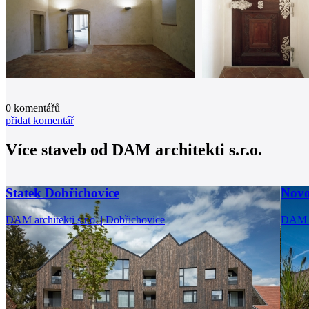
0
komentářů
přidat komentář
Více staveb od
DAM architekti s.r.o.
Statek Dobřichovice
Novo
DAM architekti s.r.o. | Dobřichovice
DAM ar