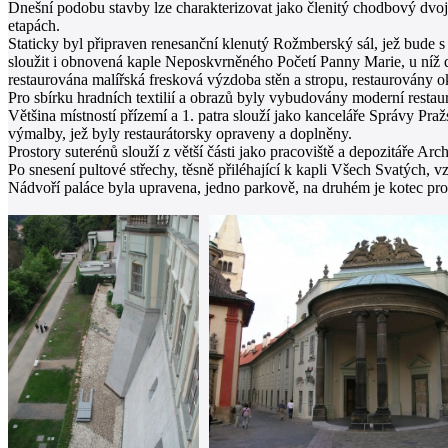
Dnešní podobu stavby lze charakterizovat jako členitý chodbový dvojtr
etapách.
Staticky byl připraven renesanční klenutý Rožmberský sál, jež bude s 
sloužit i obnovená kaple Neposkvrněného Početí Panny Marie, u níž do
restaurována malířská fresková výzdoba stěn a stropu, restaurovány o
Pro sbírku hradních textilií a obrazů byly vybudovány moderní restaur
Většina místností přízemí a 1. patra slouží jako kanceláře Správy Pr
výmalby, jež byly restaurátorsky opraveny a doplněny.
Prostory suterénů slouží z větší části jako pracoviště a depozitáře 
Po snesení pultové střechy, těsně přiléhající k kapli Všech Svatých, v
Nádvoří paláce byla upravena, jedno parkově, na druhém je kotec pro 