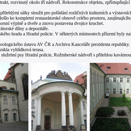
akt, rozvinutý okolo tří nádvoří. Rekonstrukce objektu, zpřístupňující 
přilehlými sálky sloužit pro pořádání rozličných kulturních a výstavní
šlo ke kompletní restaurátorské obnově celého prostoru, zaujímajícího
kenní výplně a dveře a znovu postavena dvojice kruchet.
átorské dílny a depozitáře.
ažského hradu a Hradní policie. V některých místnostech přízemí byly 
Archeologického ústavu AV ČR a Archivu Kanceláře prezidenta republiky.
znikla vyhlídková terasa.
služební psy Hradní policie, Rožmberské nádvoří s přilehlou kavárnou 