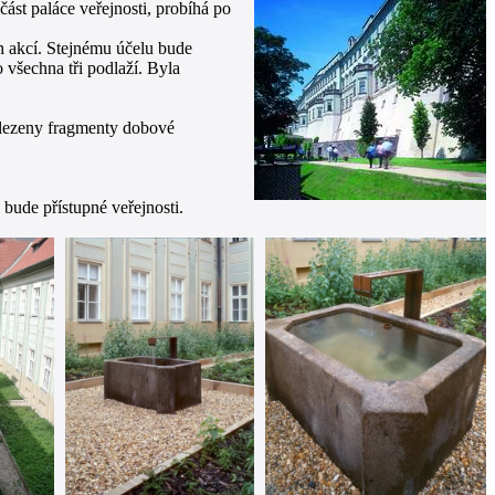
část paláce veřejnosti, probíhá po
ch akcí. Stejnému účelu bude
 všechna tři podlaží. Byla
nalezeny fragmenty dobové
bude přístupné veřejnosti.