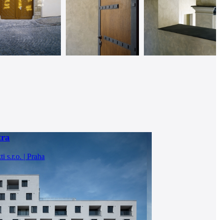
tra
 s.r.o. | Praha