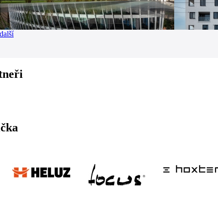
další
tneři
ička