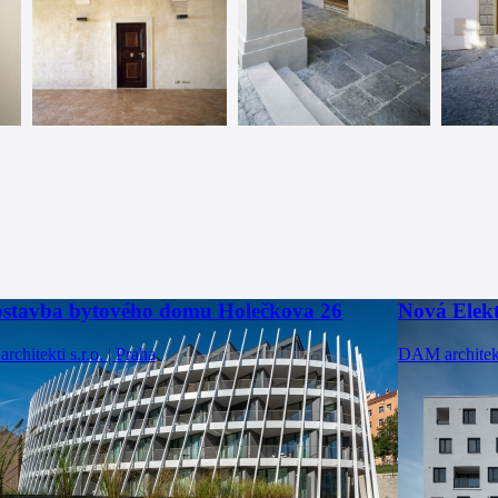
stavba bytového domu Holečkova 26
Nová Elek
chitekti s.r.o. | Praha
DAM architekti