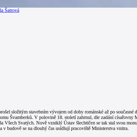
la Šatrová
rošel složitým stavebním vývojem od doby románské až po současné dn
u Švamberků. V polovině 18. století zahrnul, dle zadání císařovny Ma
tela Všech Svatých. Nově vzniklý Ústav šlechtičen se tak stal svou mo
v budově se na dlouhý čas usídlují pracoviště Ministerstva vnitra.