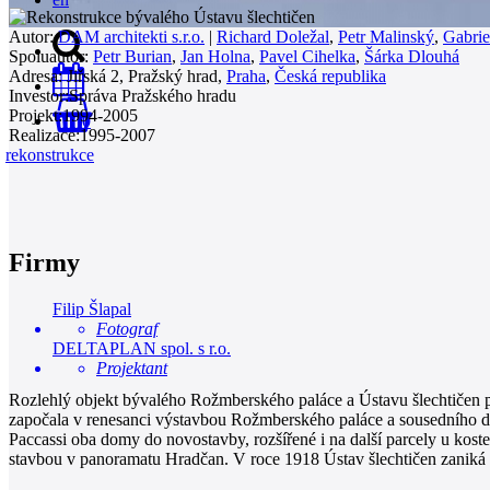
Autor:
DAM architekti s.r.o.
|
Richard Doležal
,
Petr Malinský
,
Gabrie
Spoluautor:
Petr Burian
,
Jan Holna
,
Pavel Cihelka
,
Šárka Dlouhá
Adresa:
Jiřská 2, Pražský hrad,
Praha
,
Česká republika
Investor:
Správa Pražského hradu
Projekt:
1994-2005
0
Realizace:
1995-2007
rekonstrukce
Firmy
Filip Šlapal
Fotograf
DELTAPLAN spol. s r.o.
Projektant
Rozlehlý objekt bývalého Rožmberského paláce a Ústavu šlechtičen p
započala v renesanci výstavbou Rožmberského paláce a sousedního dom
Paccassi oba domy do novostavby, rozšířené i na další parcely u kos
stavbou v panoramatu Hradčan. V roce 1918 Ústav šlechtičen zaniká a 