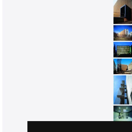
architektů
Katalog
dodavatelů
Vložit
inzerát
do
burzy
práce
Newsletter
Přihlaste se k odběru našeho pravidelného
týdenního newsletteru:
Fill in „nospam“
© Archiweb, s.r.o. 1997-2026
ISSN: 1801-3902