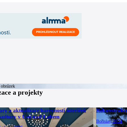
zace a projekty
ry a aktualizace barevnosti interiérů
Rekonstrukce
ultury v Ústí nad Labem
Bořislav, 2024