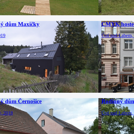
ný dům Maxičky
CMYK hoste
019
Ústí nad Labem,
ý dům Černošice
Rodinný dů
e, 2018
Ústí nad Labem,