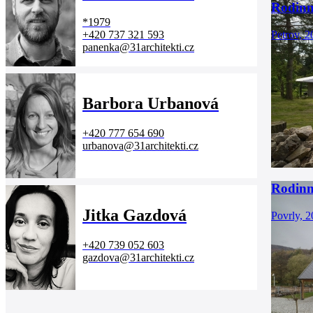
Rodinn
*
1979
Petrov, 2
+420 737 321 593
panenka@31architekti.cz
Barbora Urbanová
+420 777 654 690
urbanova@31architekti.cz
Rodinn
Jitka Gazdová
Povrly, 
+420 739 052 603
gazdova@31architekti.cz