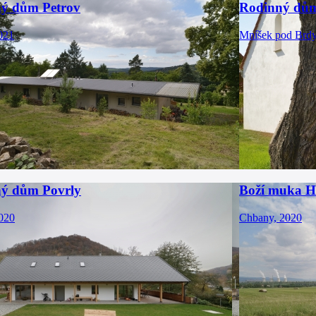
ý dům Petrov
Rodinný dů
021
Mníšek pod Brdy
ý dům Povrly
Boží muka H
2020
Chbany, 2020