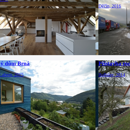
Děčín, 2016
ný dům Brná
Přístavba ro
 Labem, 2015
Bořislav, 2014