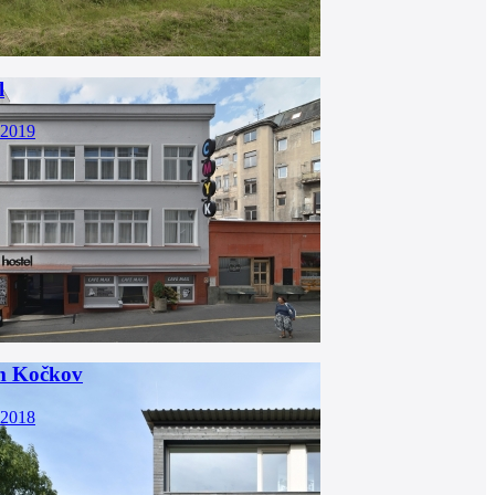
l
 2019
m Kočkov
 2018