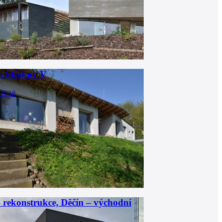
 Střekov V
 2018
ekonstrukce, Děčín – východní