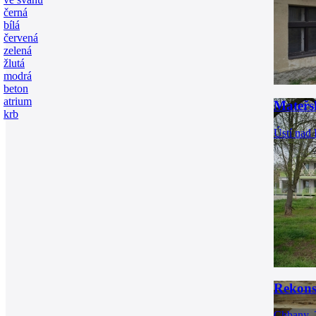
černá
bílá
červená
zelená
žlutá
modrá
beton
atrium
Mateřs
krb
Ústí nad
Rekons
Chbany, 