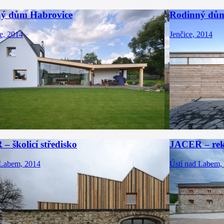
ý dům Habrovice
Rodinný dům
e, 2014
Jenčice, 2014
 školicí středisko
JACER – rek
 Labem, 2014
Ústí nad Labem,