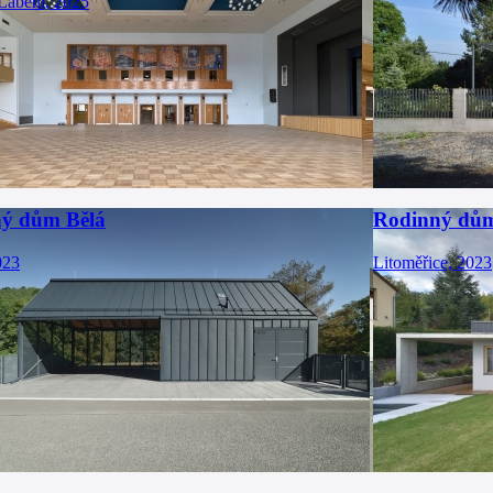
 Labem, 2025
ý dům Bělá
Rodinný dům
023
Litoměřice, 2023