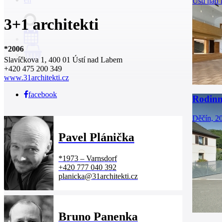
Ústí nad
3+1 architekti
*
2006
0
Slavíčkova 1, 400 01 Ústí nad Labem
+420 475 200 349
www.31architekti.cz
facebook
Rodinn
Děčín, 2
Pavel Plánička
*
1973
–
Varnsdorf
+420 777 040 392
planicka@31architekti.cz
Bruno Panenka