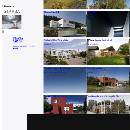
Literatura
Dům na Lazech I.
LOFT 577
Zlín, 2009
Zlín, 2009
STAVBA
Obchodní dům Zlaté jablko
Obnova domu v Zádveřicích
2015 / 4
Zlín, 2009
Zádveřice, 2008
Business Media CZ, s.r.o., 2015
100 Kč
Přestavba chaty v Dolní Lhotě
Dům pod hradem
Dolní Lhota u Luhačovic, 2008
Zlín, 2007
Přestavba vily na kavárnu
Podnikatelské inovační centrum Zlín
Zlín, 2006
Zlín, 2006
Bytový dům Paseky
Dům v lomu
Zlín, 2006
2006