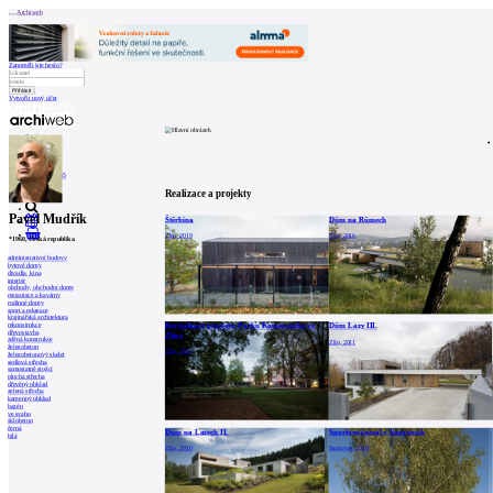
Archiweb
Zapoměli jste heslo?
Vytvořit nový účet
Zprávy
Architekti
Stavby
Katalog
E-shop
Burza práce
165
en
Realizace a projekty
Pavel Mudřík
Štěrbina
Dům na Růmech
0
Zlín, 2019
Zlín, 2016
*
1960
, Česká republika
administrativní budovy
bytové domy
divadla, kina
interiér
obchody, obchodní domy
restaurace a kavárny
rodinné domy
sport a rekreace
krajinářská architektura
rekonstrukce
Revitalizace prostoru Parku Komenského ve
Dům Lazy III.
dřevostavba
Zlíně
zděná konstrukce
Zlín, 2011
železobeton
Zlín, 2015
železobetonový skelet
sedlová střecha
samostatně stojící
plochá střecha
dřevěný obklad
zelená střecha
kamenný obklad
bazén
ve svahu
sklobeton
černá
Dům na Lazech II.
Sportovní areál v Sazovicích
bílá
Zlín, 2010
Sazovice, 2010