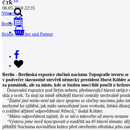
ČTK
06.05.2010 22:35
Německo
Berlín
0
Heinle, Wischer und Partner
Berlín - Berlínská expozice zločinů nacismu Topografie teroru s
v podvečer slavnostně otevřeli německý prezident Horst Köhler
za památník, ale za místo, kde se budou moci lidé poučit o hrů
Dosavadní expozice pod širým nebem, představující hlavní strůjce n
skla a oceli. Ta stojí na místě někdejší hlavní centrály nechvalně prosl
"Žádné jiné místo není tak úzce spojeno se zločiny nacismu jako to
nezbytné ke zjištění, jak málo samozřejmé jsou svoboda, lidská důsto
o zvláštní dějinné odpovědnosti Němců,"
dodal Köhler.
"Máme odpovědnost zajistit, že se něco takového už znovu nestane -
"Výstavu jsme nově koncipovali a rozdělili na tři hlavní témata: děj
přiblížil Nachama novinářům krátce před otevřením střediska jeho za