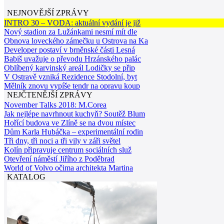
NEJNOVĚJŠÍ ZPRÁVY
INTRO 30 – VODA: aktuální vydání je již
Nový stadion za Lužánkami nesmí mít dle
Obnova loveckého zámečku u Ostrova na Ka
Developer postaví v brněnské části Lesná
Babiš uvažuje o převodu Hrzánského palác
Oblíbený karvinský areál Lodičky se přip
V Ostravě vzniká Rezidence Stodolní, byt
Mělník znovu vypíše tendr na opravu koup
NEJČTENĚJŠÍ ZPRÁVY
November Talks 2018: M.Corea
Jak nejlépe navrhnout kuchyň? Soutěž Blum
Hořící budova ve Zlíně se na dvou místec
Dům Karla Hubáčka – experimentální rodin
Tři dny, tři noci a tři vily v záři světel
Kolín připravuje centrum sociálních služ
Otevření náměstí Jiřího z Poděbrad
World of Volvo očima architekta Martina
KATALOG