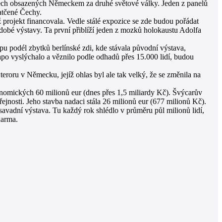
átech obsazených Německem za druhé světové války. Jeden z panelů
zatčené Čechy.
ž projekt financovala. Vedle stálé expozice se zde budou pořádat
odobé výstavy. Ta první přiblíží jeden z mozků holokaustu Adolfa
u podél zbytků berlínské zdi, kde stávala původní výstava,
po vyslýchalo a věznilo podle odhadů přes 15.000 lidí, budou
roru v Německu, jejíž ohlas byl ale tak velký, že se změnila na
ronomických 60 milionů eur (dnes přes 1,5 miliardy Kč). Švýcarův
ejnosti. Jeho stavba nadaci stála 26 milionů eur (677 milionů Kč).
savadní výstava. Tu každý rok shlédlo v průměru půl milionů lidí,
darma.