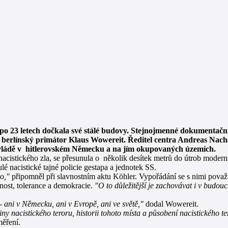
e po 23 letech dočkala své stálé budovy. Stejnojmenné dokumentační
 a berlínský primátor Klaus Wowereit. Ředitel centra Andreas Na
zovládě v hitlerovském Německu a na jím okupovaných územích.
acistického zla, se přesunula o několik desítek metrů do útrob modern
ulé nacistické tajné policie gestapa a jednotek SS.
to,"
připomněl při slavnostním aktu Köhler. Vypořádání se s nimi považ
jnost, tolerance a demokracie.
"O to důležitější je zachovávat i v budo
 ani v Německu, ani v Evropě, ani ve světě,"
dodal Wowereit.
iny nacistického teroru, historii tohoto místa a působení nacistického t
měření.