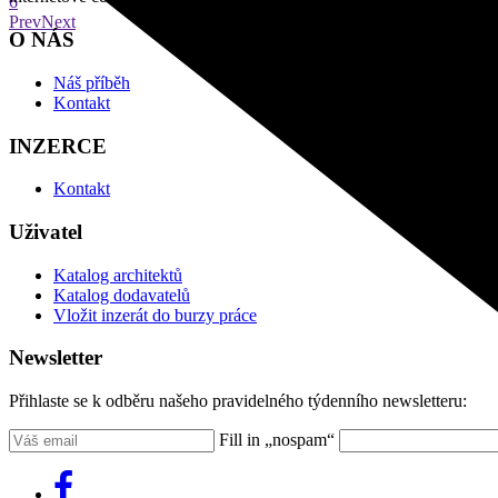
6
Prev
Next
O NÁS
Náš příběh
Kontakt
INZERCE
Kontakt
Uživatel
Katalog architektů
Katalog dodavatelů
Vložit inzerát do burzy práce
Newsletter
Přihlaste se k odběru našeho pravidelného týdenního newsletteru:
Fill in „nospam“