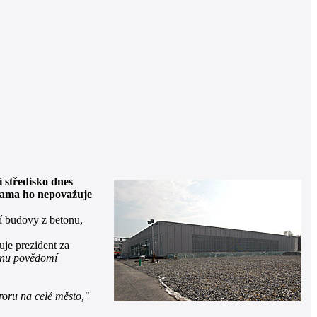
 středisko dnes
chama ho nepovažuje
í budovy z betonu,
uje prezident za
ucnu povědomí
eroru na celé město,"