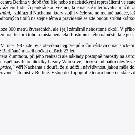
ntra Berlína v době třetí říše nebo s nacistickými represáliemi ve st
raždění Lidic či pankráckou věznici, kde nacisté internovali a mučili 
znání,"
zdůraznil Nachama, který stojí i v čele stejnojmenné nadace, je
borných titulů na stejné téma a pravidelně se zde budou střídat krátk
e 800 metrů čtverečních, ale i její záměrně nehostinné okolí. V příkop
mnou historii tohoto místa nedaleko Postupimského náměstí, kde gesta
roce 1987 zde byla otevřena nejprve půlroční výstava o nacistickém te
 Berlíňané museli počkat dalších 23 let.
tera Zumthora, při jeho realizaci ale náklady postupně narostly na ast
y uspěl návrh architektky Ursuly Wilmsové, který se od pátku otevře veř
 práce,"
věří Nachama a doufá, že si udrží i návštěvnost, jakou měla do
ěvovanějších míst v Berlíně. Vstup do Topografie teroru bude i nadále z