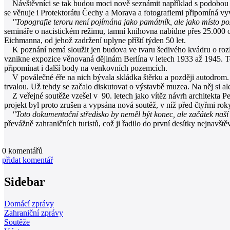
Návštěvníci se tak budou moci nově seznámit například s podobou ce
se věnuje i Protektorátu Čechy a Morava a fotografiemi připomíná vyv
"Topografie teroru není pojímána jako památník, ale jako místo po
semináře o nacistickém režimu, tamní knihovna nabídne přes 25.000 od
Eichmanna, od jehož zadržení uplyne příští týden 50 let.
K poznání nemá sloužit jen budova ve tvaru šedivého kvádru o rozloz
vznikne expozice věnovaná dějinám Berlína v letech 1933 až 1945. Te
připomínat i další body na venkovních pozemcích.
V poválečné éře na nich bývala skládka štěrku a později autodrom. V 
trvalou. Už tehdy se začalo diskutovat o výstavbě muzea. Na něj si ale
Z veřejné soutěže vzešel v 90. letech jako vítěz návrh architekta Pe
projekt byl proto zrušen a vypsána nová soutěž, v níž před čtyřmi rok
"Toto dokumentační středisko by neměl být konec, ale začátek naší
převážně zahraničních turistů, což ji řadilo do první desítky nejnavšt
0
komentářů
přidat komentář
Sidebar
Domácí zprávy
Zahraniční zprávy
Soutěže