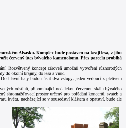
ncouzském Alsasku. Komplex bude postaven na kraji lesa, z jihu
vořit červený útes bývalého kamenolomu. Přes parcelu probíhá
dání. Rozvětvený koncept zároveň umožnil vytvoření různorodých
y do okolní krajiny, do lesa a vinic.
Do hlavní haly budou ústit dva vstupy; jeden vedoucí z pletivem
rvených odstínů, připomínající nedalekou červenou skálu bývalého
ný shromažďovací prostor určený pro pořádání koncertů, svateb a
ru květu, nacházející se v sousedství kláštera a opatství, bude ale