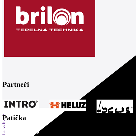
Partneři
1
Patička
2
3
4