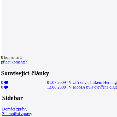
0
komentářů
přidat komentář
Související články
0
01.07.2009
|
V září se v dánském Hernin
0
13.08.2008
|
V MoMA byla otevřena digitál
Sidebar
Domácí zprávy
Zahraniční zprávy