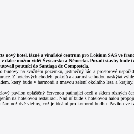
ects nový hotel, lázně a vinařské centrum pro Loisium SAS ve fra
e v dálce možno vidět Švýcarsko a Německo. Pozadí stavby bude t
putovali poutníci do Santiaga de Compostela.
e do budovy na svažitém pozemku, jedinečný řád a prostorové uspořá
estaurace. Z hotelových chodeb, pokojů a apartmá se budou naskýtat výhled
m, který bude v harmonii s tmavou zelení okolního lesa a krajiny. 
lový pavilon opláštěný červenou patinující ocelí a sklem různých če
ením na hotelovou restauraci. Nad ní bude s hotelovou halou propoje
tším než dvě vteřiny, což je ideální pro komorní hudbu. Pavilon ve tva