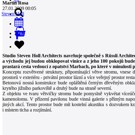
Martin Rosa
27.01.2009 00:05
Steven Holl
0
Studio Steven Holl Architects navrhuje společně s Rüssli Archit
a východu jej budou obklopovat vinice a z jeho 100 pokojů bud
prastará cesta vedoucí z opatství Marbach, po které v minulosti 
Konceptu rozvětvené struktury, připomínající větve stromu, vnes
prostorů v exteriéru - privátní prostor lázní a více veřejný prostor r
Betonová nosná konstrukce bude opláštěná černým dřevěným obklade
krytého jižního parkoviště a druhý bude na straně severní.
Z objektu ve tvaru větvičky stromu bude pomyslně vykvétat víceúče
kamenolomu. V přízemí pavilonu bude vinná galerie s přímým napoj
jiných akcí. Tento prostor bude mít kostelní akustiku s dozvukem kra
i místem ticha a rozjímání.