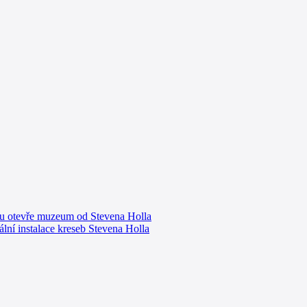
gu otevře muzeum od Stevena Holla
ní instalace kreseb Stevena Holla