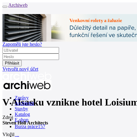
Archiweb
Zapoměli jste heslo?
Vytvořit nový účet
Zprávy
V Alsasku vznikne hotel Loisium
Architekti
Stavby
Katalog
Zdroj
E-shop
Steven Holl Architects
Burza práce
157
Vložil
en