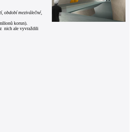
tí, období meziválečné,
milionů korun).
z nich ale vyvraždili