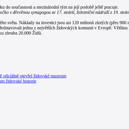
u do současnosti a mezinárodní tým na její podobě ještě pracuje.
ko s dřevěnou synagogou ze 17. století, železniční nádraží z 19. stole
ého světa. Náklady na investici jsou asi 120 milionů zlotých (přes 900 
ředstavovali jednu z největších židovských komunit v Evropě. Většinu 
sku zhruba 20.000 Židů.
vě oficiálně otevřel židovské muzeum
um židovské historie