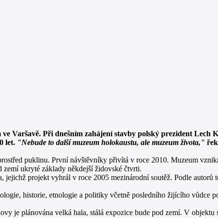
 ve Varšavě. Při dnešním zahájení stavby polský prezident Lech K
0 let.
"Nebude to další muzeum holokaustu, ale muzeum života,"
řek
střed puklinu. První návštěvníky přivítá v roce 2010. Muzeum vznik
 zemí ukryté základy někdejší židovské čtvrti.
 jejichž projekt vyhrál v roce 2005 mezinárodní soutěž. Podle autorů 
ogie, historie, etnologie a politiky včetně posledního žijícího vůdce 
y je plánována velká hala, stálá expozice bude pod zemí. V objektu s