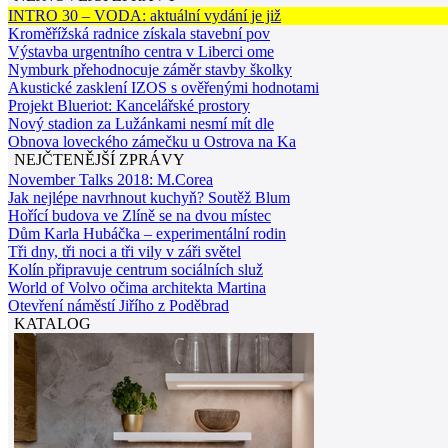
INTRO 30 – VODA: aktuální vydání je již
Kroměřížská radnice získala stavební pov
Výstavba urgentního centra v Liberci ome
Nymburk přehodnocuje záměr stavby školky
Akustické zasklení IZOS s ověřenými hodnotami
Projekt Blueriot: Kancelářské prostory
Nový stadion za Lužánkami nesmí mít dle
Obnova loveckého zámečku u Ostrova na Ka
NEJČTENĚJŠÍ ZPRÁVY
November Talks 2018: M.Corea
Jak nejlépe navrhnout kuchyň? Soutěž Blum
Hořící budova ve Zlíně se na dvou místec
Dům Karla Hubáčka – experimentální rodin
Tři dny, tři noci a tři vily v záři světel
Kolín připravuje centrum sociálních služ
World of Volvo očima architekta Martina
Otevření náměstí Jiřího z Poděbrad
KATALOG