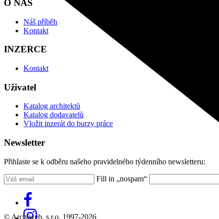
O NÁS
Náš příběh
Kontakt
INZERCE
Kontakt
Uživatel
Katalog architektů
Katalog dodavatelů
Vložit inzerát do burzy práce
Newsletter
Přihlaste se k odběru našeho pravidelného týdenního newsletteru:
Fill in „nospam“
© Archiweb, s.r.o. 1997-2026