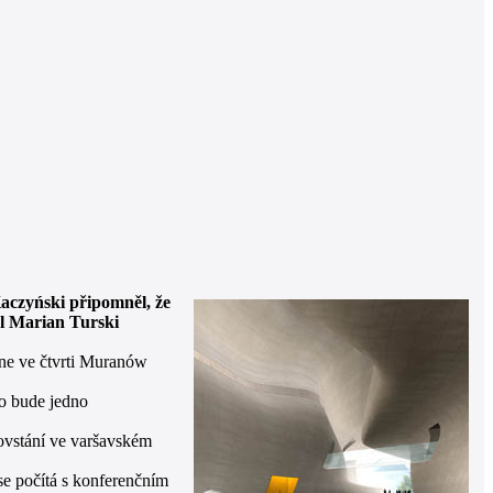
aczyński připomněl, že
l Marian Turski
ne ve čtvrti Muranów
to bude jedno
povstání ve varšavském
e počítá s konferenčním