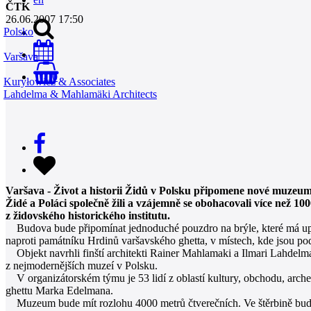
ČTK
26.06.2007 17:50
Polsko
Varšava
0
Kuryłowicz & Associates
Lahdelma & Mahlamäki Architects
Varšava - Život a historii Židů v Polsku připomene nové muzeum
Židé a Poláci společně žili a vzájemně se obohacovali více než 100
z židovského historického institutu.
Budova bude připomínat jednoduché pouzdro na brýle, které má upro
naproti památníku Hrdinů varšavského ghetta, v místech, kde jsou pod
Objekt navrhli finští architekti Rainer Mahlamaki a Ilmari Lahdelma,
z nejmodernějších muzeí v Polsku.
V organizátorském týmu je 53 lidí z oblastí kultury, obchodu, archeol
ghettu Marka Edelmana.
Muzeum bude mít rozlohu 4000 metrů čtverečních. Ve štěrbině budov