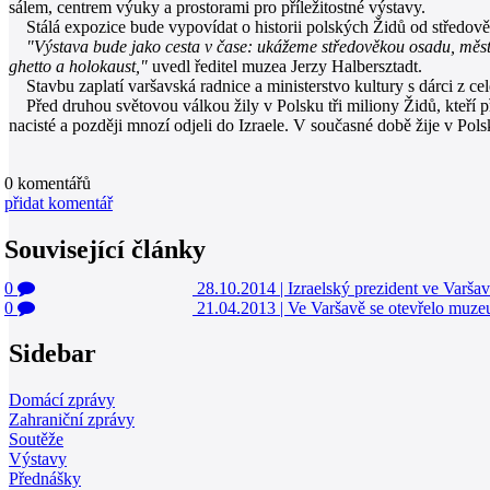
sálem, centrem výuky a prostorami pro příležitostné výstavy.
Stálá expozice bude vypovídat o historii polských Židů od středověk
"Výstava bude jako cesta v čase: ukážeme středověkou osadu, městeč
ghetto a holokaust,"
uvedl ředitel muzea Jerzy Halbersztadt.
Stavbu zaplatí varšavská radnice a ministerstvo kultury s dárci z cel
Před druhou světovou válkou žily v Polsku tři miliony Židů, kteří p
nacisté a později mnozí odjeli do Izraele. V současné době žije v Pol
0
komentářů
přidat komentář
Související články
0
28.10.2014
|
Izraelský prezident ve Varša
0
21.04.2013
|
Ve Varšavě se otevřelo muze
Sidebar
Domácí zprávy
Zahraniční zprávy
Soutěže
Výstavy
Přednášky