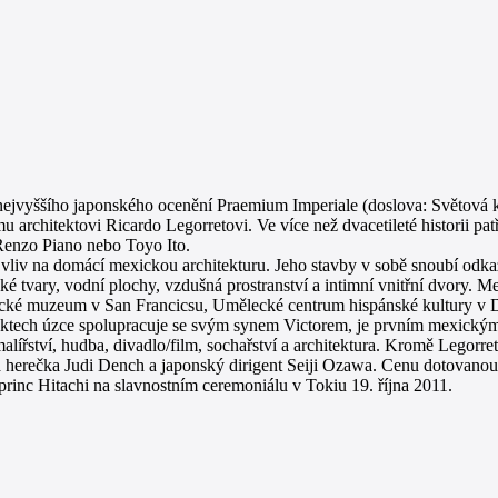
é nejvyššího japonského ocenění Praemium Imperiale (doslova: Světová 
 architektovi Ricardo Legorretovi. Ve více než dvacetileté historii pat
Renzo Piano nebo Toyo Ito.
 a vliv na domácí mexickou architekturu. Jeho stavby v sobě snoubí od
cké tvary, vodní plochy, vzdušná prostranství a intimní vnitřní dvory. M
ické muzeum v San Francicsu, Umělecké centrum hispánské kultury v 
ojektech úzce spolupracuje se svým synem Victorem, je prvním mexic
ířství, hudba, divadlo/film, sochařství a architektura. Kromě Legorrety
ská herečka Judi Dench a japonský dirigent Seiji Ozawa. Cenu dotovan
princ Hitachi na slavnostním ceremoniálu v Tokiu 19. října 2011.