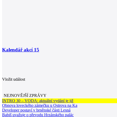
Kalendář akcí
15
Vložit událost
NEJNOVĚJŠÍ ZPRÁVY
INTRO 30 – VODA: aktuální vydání je již
Obnova loveckého zámečku u Ostrova na Ka
Developer postaví v brněnské části Lesná
Babiš uvažuje o převodu Hrzánského palác