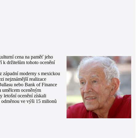
kulturní cena na paměť jeho
ří k držitelům tohoto ocenění
kaz západní moderny s mexickou
ezi nejznámější realizace
Dallasu nebo Bank of Finance
kým umělcem oceněným
 letošní ocenění získali
ou odměnou ve výši 15 milionů