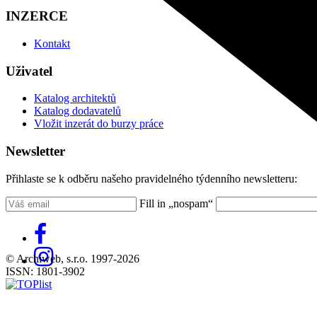
INZERCE
Kontakt
Uživatel
Katalog architektů
Katalog dodavatelů
Vložit inzerát do burzy práce
Newsletter
Přihlaste se k odběru našeho pravidelného týdenního newsletteru:
Fill in „nospam“
© Archiweb, s.r.o. 1997-2026
ISSN: 1801-3902