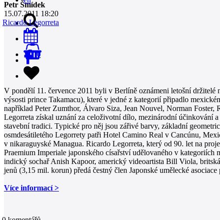
Petr Šmídek
15.07.2011 18:20
Ricardo Legorreta
0
V pondělí 11. července 2011 byli v Berlíně oznámeni letošní držitel
výsosti prince Takamacu), které v jedné z kategorií připadlo mexickému
například Peter Zumthor, Álvaro Siza, Jean Nouvel, Norman Foster, 
Legorreta získal uznání za celoživotní dílo, mezinárodní účinkování
stavební tradici. Typické pro něj jsou zářivé barvy, základní geometri
osmdesátiletého Legorrety patři Hotel Camino Real v Cancúnu, Mex
v nikaraguyské Managua. Ricardo Legorreta, který od 90. let na pr
Praemium Imperiale japonského císařství udělovaného v kategoriích mal
indický sochař Anish Kapoor, americký videoartista Bill Viola, brit
jenů (3,15 mil. korun) předá čestný člen Japonské umělecké asociace 
Více informací >
0
komentářů