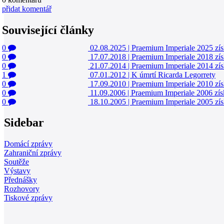
přidat komentář
Související články
0
02.08.2025
|
Praemium Imperiale 2025 zí
0
17.07.2018
|
Praemium Imperiale 2018 zís
0
21.07.2014
|
Praemium Imperiale 2014 zís
1
07.01.2012
|
K úmrtí Ricarda Legorrety
0
17.09.2010
|
Praemium Imperiale 2010 zís
0
11.09.2006
|
Praemium Imperiale 2006 získ
0
18.10.2005
|
Praemium Imperiale 2005 zís
Sidebar
Domácí zprávy
Zahraniční zprávy
Soutěže
Výstavy
Přednášky
Rozhovory
Tiskové zprávy