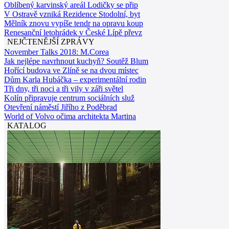
Oblíbený karvinský areál Lodičky se přip
V Ostravě vzniká Rezidence Stodolní, byt
Mělník znovu vypíše tendr na opravu koup
Renesanční letohrádek v České Lípě převz
NEJČTENĚJŠÍ ZPRÁVY
November Talks 2018: M.Corea
Jak nejlépe navrhnout kuchyň? Soutěž Blum
Hořící budova ve Zlíně se na dvou místec
Dům Karla Hubáčka – experimentální rodin
Tři dny, tři noci a tři vily v záři světel
Kolín připravuje centrum sociálních služ
Otevření náměstí Jiřího z Poděbrad
World of Volvo očima architekta Martina
KATALOG