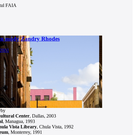
itul FAIA
m módy Zandry Rhodes
2001
vby
ultural Center
, Dallas, 2003
al
, Managua, 1993
ula Vista Library
, Chula Vista, 1992
seum
, Monterrey, 1991