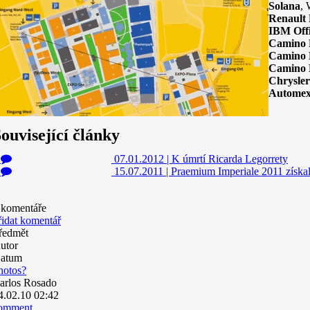
Solana
,
Renault 
IBM Offi
Camino 
Camino 
Camino 
Chrysler
Automex
ouvisející články
1
07.01.2012
|
K úmrtí Ricarda Legorrety
0
15.07.2011
|
Praemium Imperiale 2011 získal
komentáře
řidat komentář
ředmět
utor
atum
hotos?
arlos Rosado
4.02.10 02:42
omment