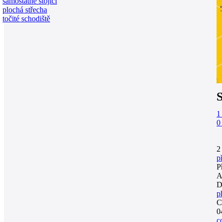
samostatně stojící
plochá střecha
točité schodiště
S
2
p
P
A
D
p
C
0
c