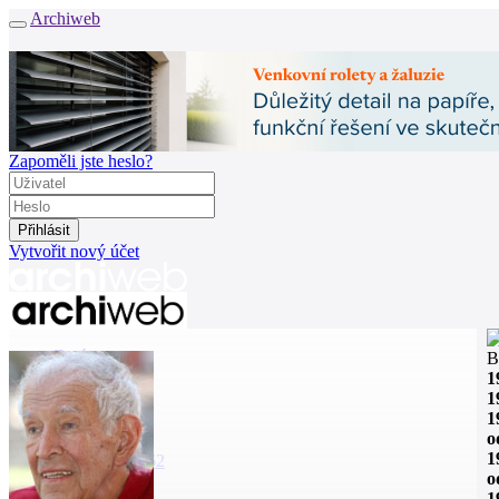
Archiweb
Zapoměli jste heslo?
Vytvořit nový účet
Zprávy
B
Architekti
1
Stavby
1
Katalog
1
E-shop
o
1
Burza práce
162
o
1
en