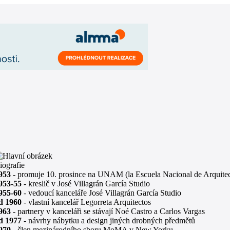
iografie
953
- promuje 10. prosince na UNAM (la Escuela Nacional de Arquitec
953-55
- kreslič v José Villagrán García Studio
955-60
- vedoucí kanceláře José Villagrán García Studio
d 1960
- vlastní kancelář Legorreta Arquitectos
963
- partnery v kanceláři se stávají Noé Castro a Carlos Vargas
d 1977
- návrhy nábytku a design jiných drobných předmětů
970
- člen mezinárodního sboru MoMA v New Yorku