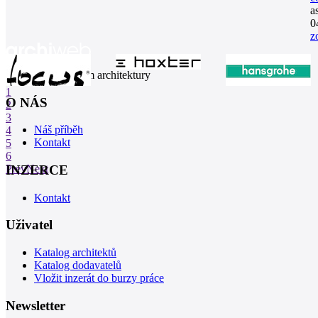
a
0
z
internetové centrum architektury
1
O NÁS
2
3
Náš příběh
4
Kontakt
5
6
INZERCE
Prev
Next
Kontakt
Uživatel
Katalog architektů
Katalog dodavatelů
Vložit inzerát do burzy práce
Newsletter