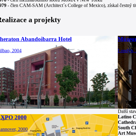
979
- člen CAM-SAM (Architect´s College of Mexico), získal čestný t
ealizace a projekty
heraton Abandoibarra Hotel
Múzeu
ilbao, 2004
Londýn, 
Další sta
Latino C
XPO 2000
Cathedr
South Ch
annover, 2000
Art Mu