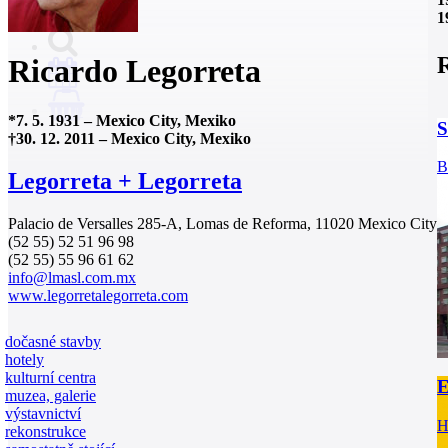
1
R
Ricardo Legorreta
0
*
7. 5. 1931
–
Mexico City, Mexiko
S
†
30. 12. 2011
–
Mexico City, Mexiko
B
Legorreta + Legorreta
Palacio de Versalles 285-A, Lomas de Reforma, 11020 Mexico City
(52 55) 52 51 96 98
(52 55) 55 96 61 62
info@lmasl.com.mx
www.legorretalegorreta.com
dočasné stavby
hotely
kulturní centra
E
muzea, galerie
výstavnictví
H
rekonstrukce