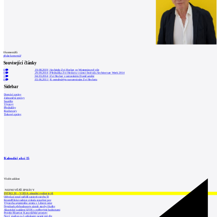
0
komentářů
přidat komentář
Související články
0
19.08.2019
|
Architekt Zvi Hecker ve Winternitzově vile
0
29.09.2014
|
Přednáška Zvi Heckera v rámci festivalu Architecture Week 2014
1
04.03.2014
|
Zvi Hecker v ostravském Domě umění
0
03.06.2011
|
K osmdesátým narozeninám Zvi Heckera
Sidebar
Domácí zprávy
Zahraniční zprávy
Soutěže
Výstavy
Přednášky
Rozhovory
Tiskové zprávy
Kalendář akcí
15
Vložit událost
NEJNOVĚJŠÍ ZPRÁVY
INTRO 30 – VODA: aktuální vydání je již
Odvolací soud nařídil zastavit stavbu Tr
Kroměřížská radnice získala stavební pov
Výstavba urgentního centra v Liberci ome
Nymburk přehodnocuje záměr stavby školky
Akustické zasklení IZOS s ověřenými hodnotami
Projekt Blueriot: Kancelářské prostory
Nový stadion za Lužánkami nesmí mít dle