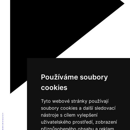
Používáme soubory
cookies
Tyto webové stránky používají
soubory cookies a další sledovací
nástroje s cílem vylepšení
1
2
3
4
uživatelského prostředí, zobrazení
5
6
7
přizpůsobeného obsahu a reklam,
8
9