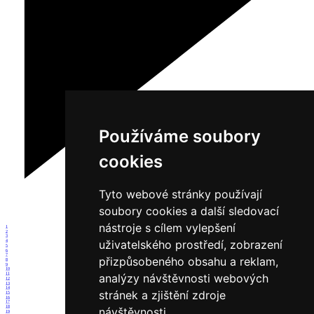
Používáme soubory
cookies
Tyto webové stránky používají
soubory cookies a další sledovací
nástroje s cílem vylepšení
1
2
3
uživatelského prostředí, zobrazení
4
5
6
7
přizpůsobeného obsahu a reklam,
8
9
10
11
analýzy návštěvnosti webových
12
13
14
stránek a zjištění zdroje
15
16
17
18
návštěvnosti.
19