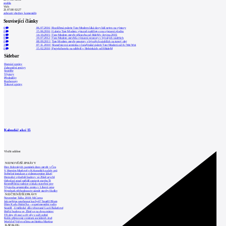
souhla
Vích
21.07.08 02:27
zobrazit všechny komentáře
Související články
0
06.07.2016
|
Rozšířená galerie Tate Modern láká davy lidí nejen na výstavy
0
15.06.2016
|
Galerie Tate Modern výrazně rozšiřuje svou výstavní plochu
0
14.10.2015
|
Tate Modern otevře přístavbu od HdeM v červnu 2016
0
19.07.2012
|
Tate Modern otevřela výstavní prostory v bývalých nádržích
0
08.09.2011
|
Tate Modern otevře prostory v bývalých nádržích na topný olej
3
07.11.2010
|
Slunečnicová semínka v londýnské galerii Tate Modern od Ai Wei Wei
0
15.02.2010
|
Projekt hotelu na nábřeží v Helsinkách od H&deM
Sidebar
Domácí zprávy
Zahraniční zprávy
Soutěže
Výstavy
Přednášky
Rozhovory
Tiskové zprávy
Kalendář akcí
15
Vložit událost
NEJNOVĚJŠÍ ZPRÁVY
Den židovských památek dnes otevře v Čes
V Horním Maršově v Krkonoších začaly prá
Světelné instalace a videomapping lákají
Demolici vyhořelé budovy ve Zlíně urychl
Odvolací soud nařídil zastavit stavbu Tr
Kroměřížská radnice získala stavební pov
Výstavba urgentního centra v Liberci ome
Nymburk přehodnocuje záměr stavby školky
NEJČTENĚJŠÍ ZPRÁVY
November Talks 2018: M.Corea
Jak nejlépe navrhnout kuchyň? Soutěž Blum
Dům Karla Hubáčka – experimentální rodin
Soutěž „Umělecké dílo věnované Lucii Bakešové
Hořící budova ve Zlíně se na dvou místec
Tři dny, tři noci a tři vily v záři světel
Kolín připravuje centrum sociálních služ
World of Volvo očima architekta Martina
KATALOG