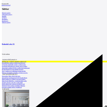
0
komentářů
přidat komentář
Sidebar
Domácí zprávy
Zahraniční zprávy
Soutěže
Výstavy
Přednášky
Rozhovory
Tiskové zprávy
Kalendář akcí
15
Vložit událost
NEJNOVĚJŠÍ ZPRÁVY
INTRO 30 – VODA: aktuální vydání je již
Kroměřížská radnice získala stavební pov
Výstavba urgentního centra v Liberci ome
Nymburk přehodnocuje záměr stavby školky
Akustické zasklení IZOS s ověřenými hodnotami
Projekt Blueriot: Kancelářské prostory
Nový stadion za Lužánkami nesmí mít dle
Obnova loveckého zámečku u Ostrova na Ka
NEJČTENĚJŠÍ ZPRÁVY
November Talks 2018: M.Corea
Jak nejlépe navrhnout kuchyň? Soutěž Blum
Hořící budova ve Zlíně se na dvou místec
Dům Karla Hubáčka – experimentální rodin
Tři dny, tři noci a tři vily v záři světel
Kolín připravuje centrum sociálních služ
World of Volvo očima architekta Martina
Otevření náměstí Jiřího z Poděbrad
KATALOG