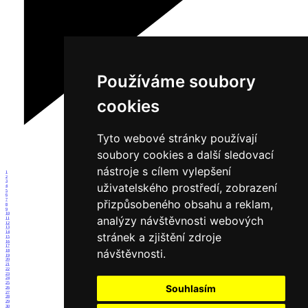
Používáme soubory
cookies
Tyto webové stránky používají
soubory cookies a další sledovací
nástroje s cílem vylepšení
1
2
3
uživatelského prostředí, zobrazení
4
5
6
7
přizpůsobeného obsahu a reklam,
8
9
10
analýzy návštěvnosti webových
11
12
13
14
stránek a zjištění zdroje
15
16
17
návštěvnosti.
18
19
20
21
22
23
24
25
Souhlasím
26
27
28
29
30