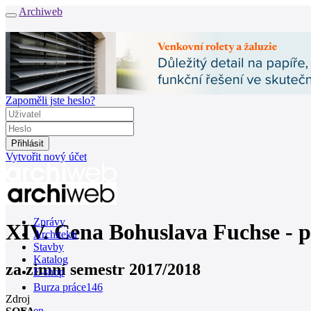
Archiweb
Zapoměli jste heslo?
Vytvořit nový účet
Zprávy
XIV. Cena Bohuslava Fuchse - p
Architekti
Stavby
Katalog
za zimní semestr 2017/2018
E-shop
Burza práce
146
Zdroj
en