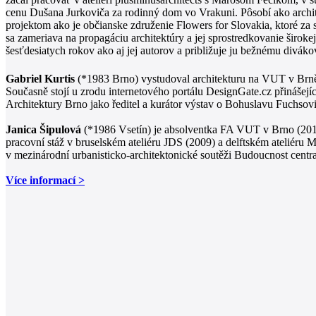
cenu Dušana Jurkoviča za rodinný dom vo Vrakuni. Pôsobí ako archit
projektom ako je občianske združenie Flowers for Slovakia, ktoré z
sa zameriava na propagáciu architektúry a jej sprostredkovanie šir
šesťdesiatych rokov ako aj jej autorov a približuje ju bežnému diváko
Gabriel Kurtis
(*1983 Brno) vystudoval architekturu na VUT v Brně. J
Současně stojí u zrodu internetového portálu DesignGate.cz přinášejí
Architektury Brno jako ředitel a kurátor výstav o Bohuslavu Fuchsov
Janica Šipulová
(*1986 Vsetín) je absolventka FA VUT v Brno (2012
pracovní stáž v bruselském ateliéru JDS (2009) a delftském ateliéru
v mezinárodní urbanisticko-architektonické soutěži Budoucnost centr
Více informací >