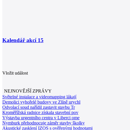
Kalendář akcí
15
Vložit událost
NEJNOVĚJŠÍ ZPRÁVY
Světelné instalace a videomapping lákají
Demolici vyhořelé budovy ve Zlíně urychl
Odvolací soud nařídil zastavit stavbu Tr
Kroměřížská radnice získala stavební pov
Výstavba urgentního centra v Liberci ome
Nymburk přehodnocuje záměr stavby školky
Akustické zasklení IZOS s ověřenými hodnotami