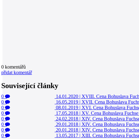
0
komentářů
přidat komentář
Související články
0
14.01.2020
|
XVIII. Cena Bohuslava Fuch
0
16.05.2019
|
XVII. Cena Bohuslava Fuchs
0
08.01.2019
|
XVI. Cena Bohuslava Fuchse
0
17.05.2018
|
XV. Cena Bohuslava Fuchse 
0
24.02.2018
|
XIV. Cena Bohuslava Fuchse 
0
29.01.2018
|
XIV. Cena Bohuslava Fuchse 
0
20.01.2018
|
XIV. Cena Bohuslava Fuchse 
0
13.05.2017
|
XIII. Cena Bohuslava Fuchse