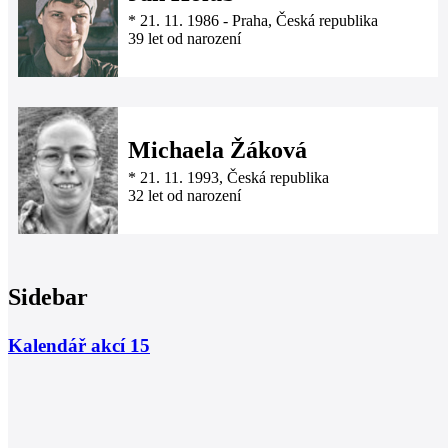
*
21. 11. 1986
-
Praha, Česká republika
39 let od narození
Michaela Žáková
*
21. 11. 1993
, Česká republika
32 let od narození
Sidebar
Kalendář akcí
15