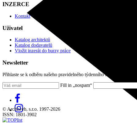
INZERCE
Kontakt
Uživatel
Katalog architektů
Katalog dodavatelů
Vložit inzerát do burzy práce
Newsletter
Přihlaste se k odběru našeho pravidelného týdenního newsletteru:
Fill in „nospam“
© Archiweb, s.r.o. 1997-2026
ISSN: 1801-3902