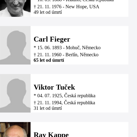
†
21. 11. 1976
-
New Hope, USA
49 let od úmrtí
Carl Fieger
*
15. 06. 1893
-
Mohuč, Německo
†
21. 11. 1960
-
Berlín, Německo
65 let od úmrtí
Viktor Tuček
*
04. 07. 1925
, Česká republika
†
21. 11. 1994
, Česká republika
31 let od úmrtí
Ray Kappe