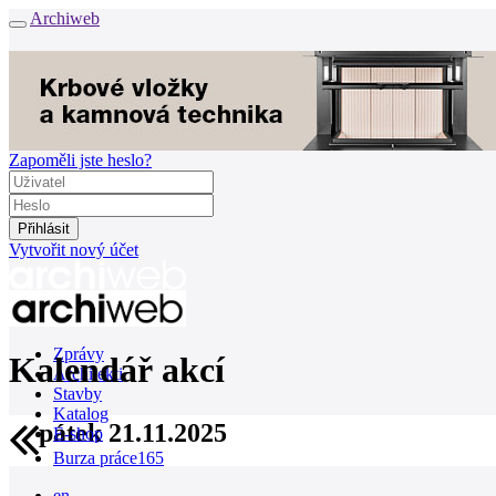
Archiweb
Zapoměli jste heslo?
Vytvořit nový účet
Zprávy
Kalendář akcí
Architekti
Stavby
Katalog
pátek 21.11.2025
E-shop
Burza práce
165
en