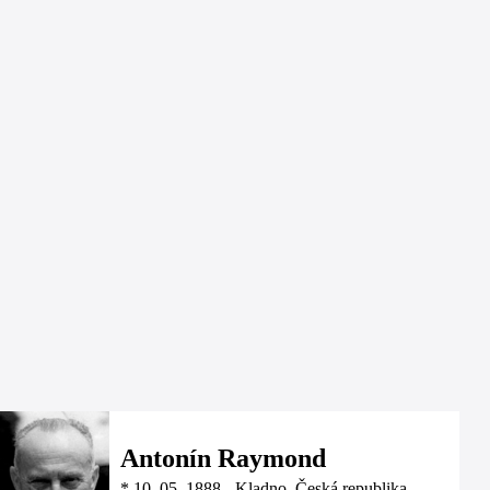
Antonín Raymond
*
10. 05. 1888
-
Kladno, Česká republika