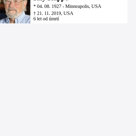
*
04. 08. 1927
-
Minneapolis, USA
†
21. 11. 2019
, USA
6 let od úmrtí