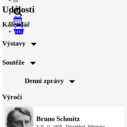
Události
Kalendář
0
Výstavy
Soutěže
Denní zprávy
Výročí
Bruno Schmitz
*
21. 11. 1858
-
Düsseldorf, Německo