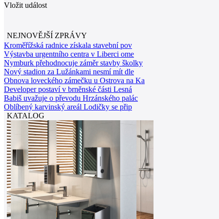
Vložit událost
NEJNOVĚJŠÍ ZPRÁVY
Kroměřížská radnice získala stavební pov
Výstavba urgentního centra v Liberci ome
Nymburk přehodnocuje záměr stavby školky
Nový stadion za Lužánkami nesmí mít dle
Obnova loveckého zámečku u Ostrova na Ka
Developer postaví v brněnské části Lesná
Babiš uvažuje o převodu Hrzánského palác
Oblíbený karvinský areál Lodičky se přip
KATALOG