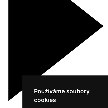
Používáme soubory
cookies