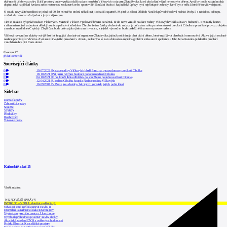
dvě menší učebny a archiv. Další prostory bude využívat další nadace manželů Vlčkových s názvem Zlatá Rybka, která plní přání vážně nemocným dětem. Areál by podle zadání mohla
doplnit také například kavárna nebo restaurace, zookoutek nebo sportoviště. Součástí budou i krajinářské úpravy nyní nepřístupné zahrady, která by se měla částečně otevřít veřejnosti.
O osudu nevyužité usedlosti se jedná od 90. let minulého století, několikrát ji obsadili squatteři. Majitel usedlosti Oldřich Vaníček původně oslovil radnici Prahy 5 s nabídkou odkupu,
změnil ale názor a začal jednat s jiným zájemcem.
Tím se ukázala být právě nadace Vlčkových. Manželé Vlčkovi v polovině března oznámili, že do nově vzniklé Nadace rodiny Vlčkových vložili aktiva v hodnotě 1,5 miliardy korun
s cílem mimo jiné vybudovat dětský hospic a paliativní středisko. Zhruba třetina částky vložené do nadace je určená na nákup a rekonstrukci usedlosti Cibulka a první fázi provozu objektu
a nadace, uvedl dnes Čepický. Zbylá část bude určena jako jistina na investice, z jejichž výnosů se bude průběžně financovat provoz nadace.
Vlčkovi navazují na aktivity své již šest let fungující charitativní organizace Zlatá rybka, jejímž posláním je plnit přání dětem, které mají život ohrožující onemocnění. Aktiva jejich rodinné
nadace pocházejí z Vlčkova čtvrt století trvajícího působení v Avastu, ze kterého se za tu dobu stala úspěšná globální softwarová společnost. Jeho žena Katarína je lékařka působící
v mobilním hospici Cesta domů.
0
komentářů
přidat komentář
Související články
0
19.07.2022
|
Nadace rodiny Vlčkových hledá firmu na opravu domu v usedlosti Cibulka
0
18.10.2021
|
Pět týmů navrhne budoucí podobu usedlosti Cibulka
0
04.10.2021
|
Dnes končí lhůta přihlášek do soutěže na podobu usedlosti Cibulka
0
12.04.2021
|
Usedlost Cibulku koupila Nadace rodiny Vlčkových
0
16.09.2007
|
V Praze jsou desítky chátrajících památek, jejich počet klesá
Sidebar
Domácí zprávy
Zahraniční zprávy
Soutěže
Výstavy
Přednášky
Rozhovory
Tiskové zprávy
Kalendář akcí
15
Vložit událost
NEJNOVĚJŠÍ ZPRÁVY
INTRO 30 – VODA: aktuální vydání je již
Odvolací soud nařídil zastavit stavbu Tr
Kroměřížská radnice získala stavební pov
Výstavba urgentního centra v Liberci ome
Nymburk přehodnocuje záměr stavby školky
Akustické zasklení IZOS s ověřenými hodnotami
Projekt Blueriot: Kancelářské prostory
Nový stadion za Lužánkami nesmí mít dle