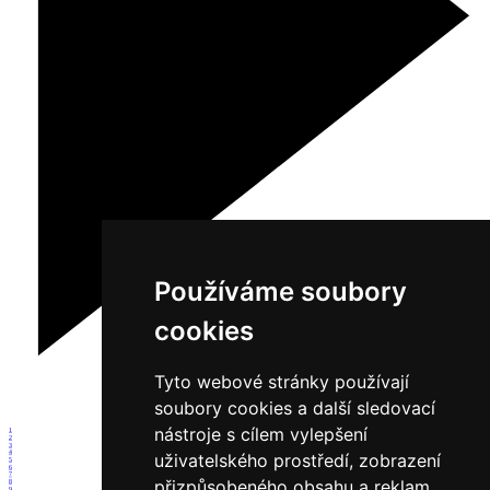
Používáme soubory
cookies
Tyto webové stránky používají
soubory cookies a další sledovací
nástroje s cílem vylepšení
1
2
3
4
uživatelského prostředí, zobrazení
5
6
7
přizpůsobeného obsahu a reklam,
8
9