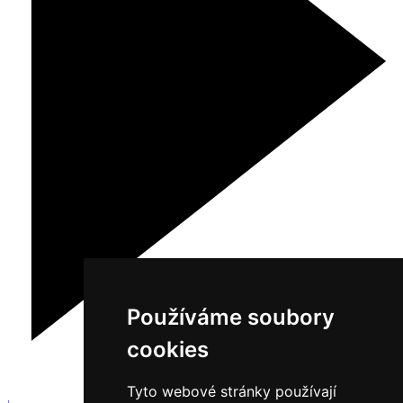
Používáme soubory
cookies
Tyto webové stránky používají
1